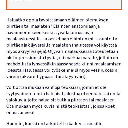
Lukujärjestykset
Haluatko oppia tavoittamaan eläimen olemuksen
piirtäen tai maalaten? Eläinten anatomiaan ja
havainnoimiseen keskittyvällä piirustus ja
maalauskurssilla tarkastellaan eläinten mittasuhteita
piirtäen ja öljyväreillä maalaten (halutessa voi käyttää
myös akryylivärjejä). Öljyvärimaalauksessa toteutetaan
nk. Impressionista tyyliä, eli märkää märälle, jolloin on
mahdollista lyhyessäkin ajassa saada kiinni maalaamisen
ideasta. Halutessa voi työskennellä myös vesiliukoisin
värein (akvarelli, guassi tai akryyliväri).
Voit ottaa mukaan vanhoja teoksiasi, joihin et ole
tyytyväinen ja joita haluaisit jalostaa eteenpäin tai omia
valokuvia, joita haluaisit tutkia piirtäen tai maalaten.
Ota mukaan myös kuvia niistä teoksistasi, joissa koet
onnistuneesi!
Huomio, kurssi on tarkoitettu kaiken tasoisille