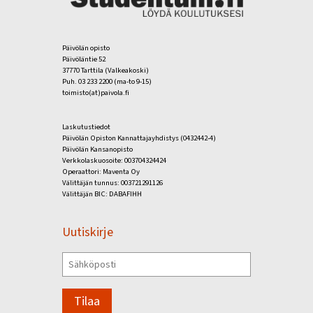
Päivölän opisto
Päivöläntie 52
37770 Tarttila (Valkeakoski)
Puh. 03 233 2200 (ma-to 9-15)
toimisto(at)paivola.fi
Laskutustiedot
Päivölän Opiston Kannattajayhdistys (0432442-4)
Päivölän Kansanopisto
Verkkolaskuosoite: 003704324424
Operaattori: Maventa Oy
Välittäjän tunnus: 003721291126
Välittäjän BIC: DABAFIHH
Uutiskirje
Tilaa