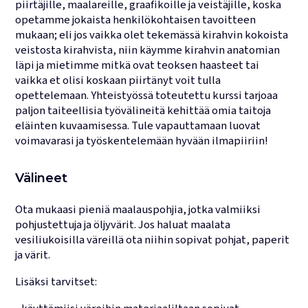
piirtäjille, maalareille, graafikoille ja veistäjille, koska
opetamme jokaista henkilökohtaisen tavoitteen
mukaan; eli jos vaikka olet tekemässä kirahvin kokoista
veistosta kirahvista, niin käymme kirahvin anatomian
läpi ja mietimme mitkä ovat teoksen haasteet tai
vaikka et olisi koskaan piirtänyt voit tulla
opettelemaan. Yhteistyössä toteutettu kurssi tarjoaa
paljon taiteellisia työvälineitä kehittää omia taitoja
eläinten kuvaamisessa. Tule vapauttamaan luovat
voimavarasi ja työskentelemään hyvään ilmapiiriin!
Välineet
Ota mukaasi pieniä maalauspohjia, jotka valmiiksi
pohjustettuja ja öljyvärit. Jos haluat maalata
vesiliukoisilla väreillä ota niihin sopivat pohjat, paperit
ja värit.
Lisäksi tarvitset: