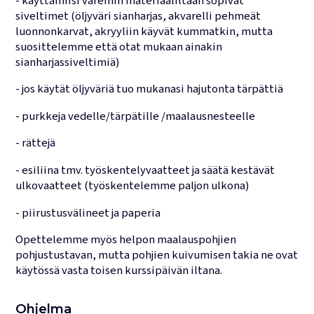
- käyttämiisi väreihin materiaaliltaan sopivat
siveltimet (öljyväri sianharjas, akvarelli pehmeät
luonnonkarvat, akryyliin käyvät kummatkin, mutta
suosittelemme että otat mukaan ainakin
sianharjassiveltimiä)
- jos käytät öljyväriä tuo mukanasi hajutonta tärpättiä
- purkkeja vedelle/tärpätille /maalausnesteelle
- rättejä
- esiliina tmv. työskentelyvaatteet ja säätä kestävät
ulkovaatteet (työskentelemme paljon ulkona)
- piirustusvälineet ja paperia
Opettelemme myös helpon maalauspohjien
pohjustustavan, mutta pohjien kuivumisen takia ne ovat
käytössä vasta toisen kurssipäivän iltana.
Ohjelma