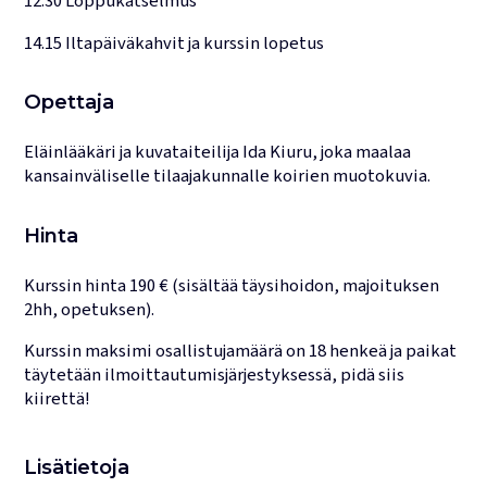
12.30 Loppukatselmus
14.15 Iltapäiväkahvit ja kurssin lopetus
Opettaja
Eläinlääkäri ja kuvataiteilija Ida Kiuru, joka maalaa
kansainväliselle tilaajakunnalle koirien muotokuvia.
Hinta
Kurssin hinta 190 € (sisältää täysihoidon, majoituksen
2hh, opetuksen).
Kurssin maksimi osallistujamäärä on 18 henkeä ja paikat
täytetään ilmoittautumisjärjestyksessä, pidä siis
kiirettä!
Lisätietoja