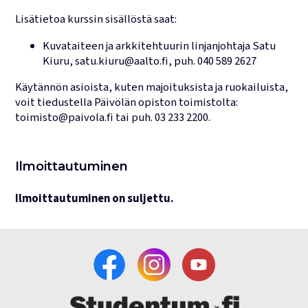
Lisätietoa kurssin sisällöstä saat:
Kuvataiteen ja arkkitehtuurin linjanjohtaja
Satu
Kiuru
,
satu.kiuru@aalto.fi
, puh.
040 589 2627
Käytännön asioista, kuten majoituksista ja ruokailuista,
voit tiedustella Päivölän opiston toimistolta:
toimisto@paivola.fi
tai puh.
03 233 2200
.
Ilmoittautuminen
Ilmoittautuminen on suljettu.