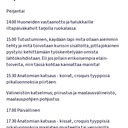
Perjantai
14.00 Huoneiden vastaanotto ja halukkaille
iltapäiväkahvit tarjolla ruokalassa
15.00 Tutustuminen, käydään läpi mitä ollaan aiemmin
tehty ja mitä toivotaan kurssin sisällöltä, jotta jokainen
pystyisi kehittämään työskentelyään omista
lähtökohdistaan. Eli jos jollain erikoisempia eläin-
toiveita, niin tässä kohtaa kannattaa mainita!
15.30 Anatomian katsaus - koirat, croquis tyyppisiä
pikaluonnoksia piirtäen.
Välineistön katselmus; piirustus ja maalausvälineistö,
maalauspohjien pohjustus
17.00 Päivällinen
17.30 Anatomian katsaus - kissat, croquis tyyppisiä
pikaluonnoksia maalaten musteella tai vesivärillä