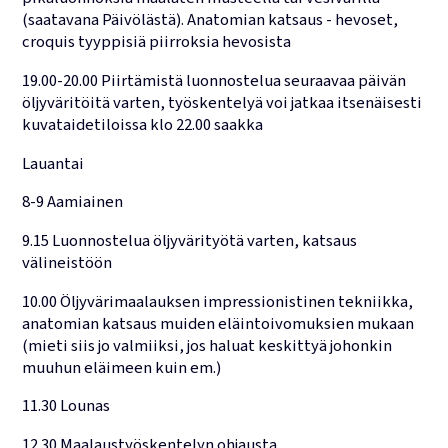
(saatavana Päivölästä). Anatomian katsaus - hevoset,
croquis tyyppisiä piirroksia hevosista
19.00-20.00 Piirtämistä luonnostelua seuraavaa päivän
öljyväritöitä varten, työskentelyä voi jatkaa itsenäisesti
kuvataidetiloissa klo 22.00 saakka
Lauantai
8-9 Aamiainen
9.15 Luonnostelua öljyvärityötä varten, katsaus
välineistöön
10.00 Öljyvärimaalauksen impressionistinen tekniikka,
anatomian katsaus muiden eläintoivomuksien mukaan
(mieti siis jo valmiiksi, jos haluat keskittyä johonkin
muuhun eläimeen kuin em.)
11.30 Lounas
12.30 Maalaustyöskentelyn ohjausta