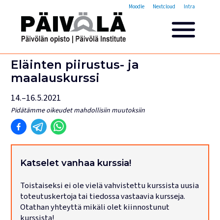
Opistovuosi
Moodle
Nextcloud
Intra
Yleisakatemia
Lyhytkurssit
Päivölän opisto
Eläinten piirustus- ja
Miksi valita Päivölän opisto
maalauskurssi
Opintomaksut
14.–16.5.2021
Opiskelijatarinoita
Opettajien esittelyt
Pidätämme oikeudet mahdollisiin muutoksiin
Yhteystiedot
Tilat ja majoitus
Majoituspalvelut
Katselet vanhaa kurssia!
Kokous- ja juhlatilat
Toistaiseksi ei ole vielä vahvistettu kurssista uusia
Tarjoilut ja ruokailut
toteutuskertoja tai tiedossa vastaavia kursseja.
Leirit
Otathan yhteyttä mikäli olet kiinnostunut
kurssista!
Haku käynnissä