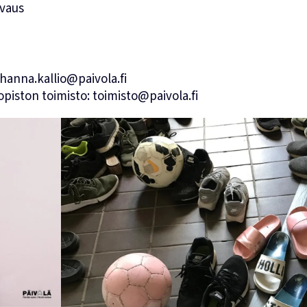
uvaus
ohanna.kallio@paivola.fi
opiston toimisto: toimisto@paivola.fi