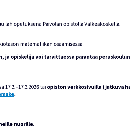
u lähiopetuksena Päivölän opistolla Valkeakoskella.
lukiotason matematiikan osaamisessa.
, ja opiskelija voi tarvittaessa parantaa peruskoulu
 17.2.–17.3.2026 tai
opiston verkkosivuilla (jatkuva h
lomake
.
ille nuorille.