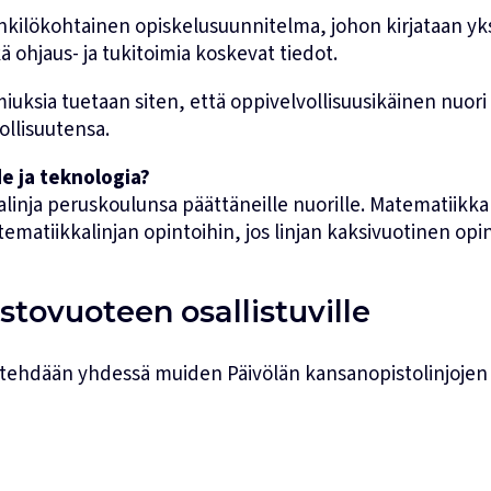
enkilökohtainen opiskelusuunnitelma, johon kirjataan yksi
ä ohjaus- ja tukitoimia koskevat tiedot.
iuksia tuetaan siten, että oppivelvollisuusikäinen nuor
ollisuutensa.
e ja teknologia?
linja peruskoulunsa päättäneille nuorille. Matematiikka
ematiikkalinjan opintoihin, jos linjan kaksivuotinen op
stovuoteen osallistuville
tehdään yhdessä muiden Päivölän kansanopistolinjojen