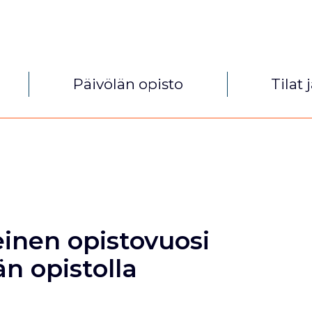
Päivölän opisto
Tilat 
inen opistovuosi
än opistolla