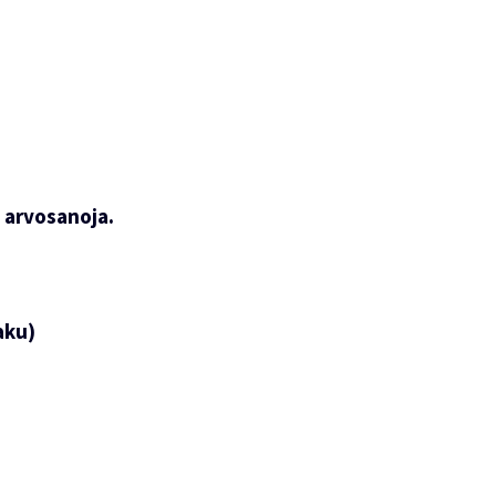
n arvosanoja.
aku)