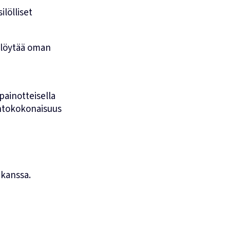
lölliset
i löytää oman
painotteisella
intokokonaisuus
 kanssa.