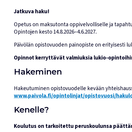
Jatkuva haku!
Opetus on maksutonta oppivelvolliselle ja tapahtu
Opintojen kesto 14.8.2026–4.6.2027.
Päivölän opistovuoden painopiste on erityisesti 
Opinnot kerryttävät valmiuksia lukio-opintoihin
Hakeminen
Hakeutuminen opistovuodelle kevään yhteishaussa
www.paivola.fi/opintolinjat/opistovuosi/haku
Kenelle?
Koulutus on tarkoitettu peruskoulunsa päättäne