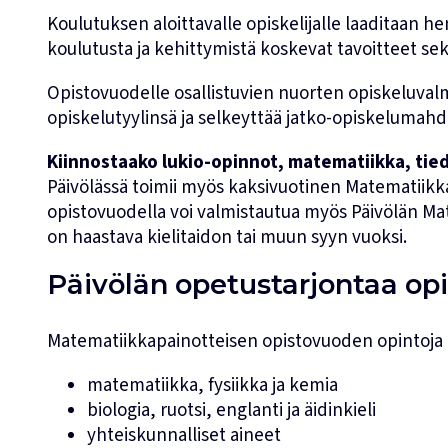
Koulutuksen aloittavalle opiskelijalle laaditaan h
koulutusta ja kehittymistä koskevat tavoitteet sek
Opistovuodelle osallistuvien nuorten opiskeluvalm
opiskelutyylinsä ja selkeyttää jatko-opiskelumahd
Kiinnostaako lukio-opinnot, matematiikka, tied
Päivölässä toimii myös kaksivuotinen Matematiikka
opistovuodella voi valmistautua myös Päivölän Mat
on haastava kielitaidon tai muun syyn vuoksi.
Päivölän opetustarjontaa opi
Matematiikkapainotteisen opistovuoden opintoja 
matematiikka, fysiikka ja kemia
biologia, ruotsi, englanti ja äidinkieli
yhteiskunnalliset aineet