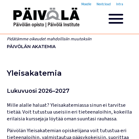
Opistovuosi
Moodle
Nextcloud
Intra
Yleisakatemia
Lyhytkurssit
Päivölän opisto
Pidätämme oikeudet mahdollisiin muutoksiin
Miksi valita Päivölän opisto
PÄIVÖLÄN AKATEMIA
Opintomaksut
Opiskelijatarinoita
Opettajien esittelyt
Yleisakatemia
Yhteystiedot
Tilat ja majoitus
Lukuvuosi 2026–2027
Majoituspalvelut
Mille alalle haluat? Yleisakatemiassa sinun ei tarvitse
Kokous- ja juhlatilat
tietää. Voit tutustua useisiin eri tieteenaloihin, kokeilla
Tarjoilut ja ruokailut
erilaisia kursseja ja löytää oman suuntasi rauhassa.
Leirit
Päivölän Yleisakatemian opiskelijana voit tutustua eri
tieteenaloihin, valmistautua pääsykokeisiin, suorittaa
Haku käynnissä