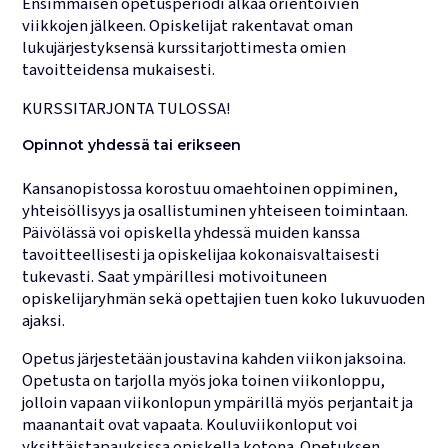
Ensimmäisen opetusperiodi alkaa orientoivien
viikkojen jälkeen. Opiskelijat rakentavat oman
lukujärjestyksensä kurssitarjottimesta omien
tavoitteidensa mukaisesti.
KURSSITARJONTA TULOSSA!
Opinnot yhdessä tai erikseen
Kansanopistossa korostuu omaehtoinen oppiminen,
yhteisöllisyys ja osallistuminen yhteiseen toimintaan.
Päivölässä voi opiskella yhdessä muiden kanssa
tavoitteellisesti ja opiskelijaa kokonaisvaltaisesti
tukevasti. Saat ympärillesi motivoituneen
opiskelijaryhmän sekä opettajien tuen koko lukuvuoden
ajaksi.
Opetus järjestetään joustavina kahden viikon jaksoina.
Opetusta on tarjolla myös joka toinen viikonloppu,
jolloin vapaan viikonlopun ympärillä myös perjantait ja
maanantait ovat vapaata. Kouluviikonloput voi
yksittäistapauksissa opiskella kotona. Opetuksen