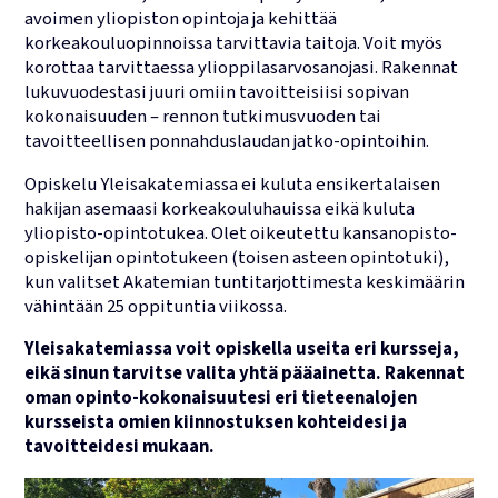
avoimen yliopiston opintoja ja kehittää
Lukujärjestykset
korkeakouluopinnoissa tarvittavia taitoja. Voit myös
korottaa tarvittaessa ylioppilasarvosanojasi. Rakennat
lukuvuodestasi juuri omiin tavoitteisiisi sopivan
kokonaisuuden – rennon tutkimusvuoden tai
tavoitteellisen ponnahduslaudan jatko-opintoihin.
Opiskelu Yleisakatemiassa ei kuluta ensikertalaisen
hakijan asemaasi korkeakouluhauissa eikä kuluta
yliopisto-opintotukea. Olet oikeutettu kansanopisto-
opiskelijan opintotukeen (toisen asteen opintotuki),
kun valitset Akatemian tuntitarjottimesta keskimäärin
vähintään 25 oppituntia viikossa.
Yleisakatemiassa voit opiskella useita eri kursseja,
eikä sinun tarvitse valita yhtä pääainetta. Rakennat
oman opinto-kokonaisuutesi eri tieteenalojen
kursseista omien kiinnostuksen kohteidesi ja
tavoitteidesi mukaan.