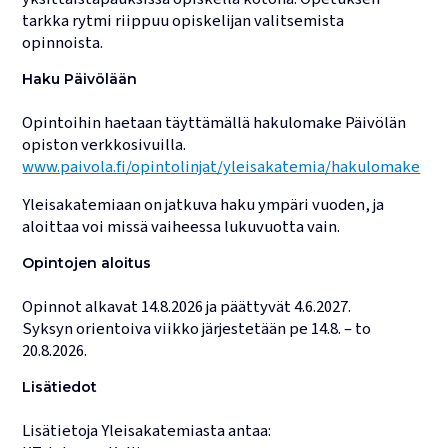
tarkka rytmi riippuu opiskelijan valitsemista
opinnoista.
Haku Päivölään
Opintoihin haetaan täyttämällä hakulomake Päivölän
opiston verkkosivuilla.
www.paivola.fi/opintolinjat/yleisakatemia/hakulomake
Yleisakatemiaan on jatkuva haku ympäri vuoden, ja
aloittaa voi missä vaiheessa lukuvuotta vain.
Opintojen aloitus
Opinnot alkavat 14.8.2026 ja päättyvät 4.6.2027.
Syksyn orientoiva viikko järjestetään pe 14.8. – to
20.8.2026.
Lisätiedot
Lisätietoja Yleisakatemiasta antaa: