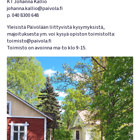
KT Johanna Kallio
johanna.kallio@paivola.fi
p. 040 8300 648
Yleisistä Päivölään liittyvistä kysymyksistä,
majoituksesta ym. voi kysyä opiston toimistolta:
toimisto@paivola.fi
Toimisto on avoinna ma-to klo 9-15.