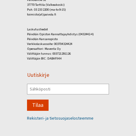
37770 Tarttila (Valkeakoski)
Puh. 03 233 2200 (ma-to 9-15)
toimisto(at)paivola.fi
Laskutustiedot
Päivölän Opiston Kannattajayhdistys (0432442-4)
Päivölän Kansanopisto
Verkkolaskuosoite: 003704324424
Operaattori: Maventa Oy
Välittäjän tunnus: 003721291126
Välittäjän BIC: DABAFIHH
Uutiskirje
Tilaa
Rekisteri- ja tietosuojaselosteemme