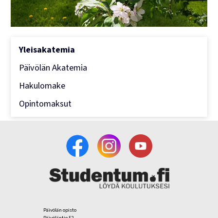
Yleisakatemia
Päivölän Akatemia
Hakulomake
Opintomaksut
Päivölän opisto
Päivöläntie 52