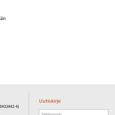
län
Uutiskirje
(0432442-4)