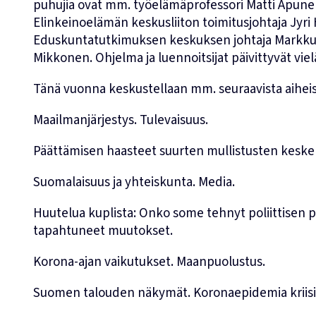
puhujia ovat mm. työelämäprofessori Matti Apunen
Elinkeinoelämän keskusliiton toimitusjohtaja Jyri
Eduskuntatutkimuksen keskuksen johtaja Markku 
Mikkonen. Ohjelma ja luennoitsijat päivittyvät viel
Tänä vuonna keskustellaan mm. seuraavista aiheis
Maailmanjärjestys. Tulevaisuus.
Päättämisen haasteet suurten mullistusten keskel
Suomalaisuus ja yhteiskunta. Media.
Huutelua kuplista: Onko some tehnyt poliittisen p
tapahtuneet muutokset.
Korona-ajan vaikutukset. Maanpuolustus.
Suomen talouden näkymät. Koronaepidemia kriisia