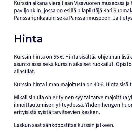
Kurssin aikana vieraillaan Visavuoren museossa ja t
paviljonkiin, jossa on esillä pilapiirtäjä Kari Suoma
Panssariprikaatiin sekä Panssarimuseoon. Ja tietyst
Hinta
Kurssin hinta on 55 €. Hinta sisältää ohjelman li
asuntolassa sekä kurssin aikaiset ruokailut. Opist
allastilat.
Kurssin hinta ilman majoitusta on 40 €. Hinta sisält
Mikäli sinulla on erityinen syy tai tarve majoittu
ilmoittautumisen yhteydessä. Yhden hengen huonee
erityisistä syistä tarvitsevien kesken.
Laskun saat sähköpostitse kurssin jälkeen.