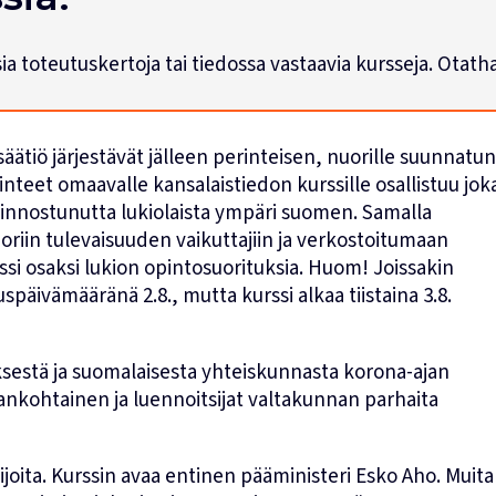
usia toteutuskertoja tai tiedossa vastaavia kursseja. Otat
ätiö järjestävät jälleen perinteisen, nuorille suunnatun
inteet omaavalle kansalaistiedon kurssille osallistuu jok
kiinnostunutta lukiolaista ympäri suomen. Samalla
riin tulevaisuuden vaikuttajiin ja verkostoitumaan
ssi osaksi lukion opintosuorituksia. Huom! Joissakin
späivämääränä 2.8., mutta kurssi alkaa tiistaina 3.8.
sestä ja suomalaisesta yhteiskunnasta korona-ajan
ankohtainen ja luennoitsijat valtakunnan parhaita
ijoita. Kurssin avaa entinen pääministeri Esko Aho. Muita