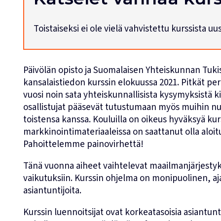
Toistaiseksi ei ole vielä vahvistettu kurssista u
Päivölän opisto ja Suomalaisen Yhteiskunnan Tukisä
kansalaistiedon kurssin elokuussa 2021. Pitkät per
vuosi noin sata yhteiskunnallisista kysymyksistä 
osallistujat pääsevät tutustumaan myös muihin nuo
toistensa kanssa. Kouluilla on oikeus hyväksyä kur
markkinointimateriaaleissa on saattanut olla aloitu
Pahoittelemme painovirhettä!
Tänä vuonna aiheet vaihtelevat maailmanjärjestyk
vaikutuksiin. Kurssin ohjelma on monipuolinen, aj
asiantuntijoita.
Kurssin luennoitsijat ovat korkeatasoisia asiantunt