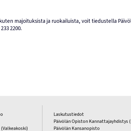
 kuten majoituksista ja ruokailuista, voit tiedustella Päivö
 233 2200
.
to
Laskutustiedot
2
Päivölän Opiston Kannattajayhdistys 
 (Valkeakoski)
Päivölän Kansanopisto