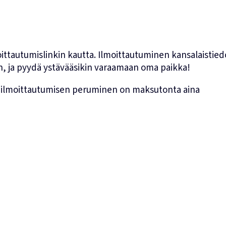
ittautumislinkin kautta. Ilmoittautuminen kansalaistie
ian, ja pyydä ystävääsikin varaamaan oma paikka!
le, ilmoittautumisen peruminen on maksutonta aina