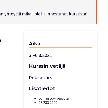
han yhteyttä mikäli olet kiinnostunut kurssista!
a
Aika
3.–6.8.2021
Kurssin
vetäjä
Pekka Järvi
Lisätiedot
toimisto@paivola.fi
03 233 2200