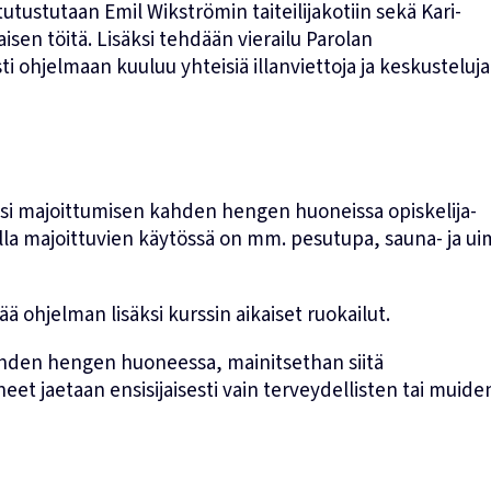
utustutaan Emil Wikströmin taiteilijakotiin sekä Kari-
laisen töitä. Lisäksi tehdään vierailu Parolan
i ohjelmaan kuuluu yhteisiä illanviettoja ja keskusteluja
säksi majoittumisen kahden hengen huoneissa opiskelija-
olla majoittuvien käytössä on mm. pesutupa, sauna- ja ui
ää ohjelman lisäksi kurssin aikaiset ruokailut.
a yhden hengen huoneessa, mainitsethan siitä
t jaetaan ensisijaisesti vain terveydellisten tai muide