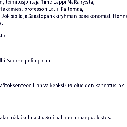
, toimitusjohtaja Timo Lappi MaRa ry:stä,
 Häkämies, professori Lauri Paltemaa,
Jokisipilä ja Säästöpankkiryhmän pääekonomisti Henn
ä.
ta:
lä. Suuren pelin paluu.
äätöksenteon liian vaikeaksi? Puolueiden kannatus ja si
lan näkökulmasta. Sotilaallinen maanpuolustus.