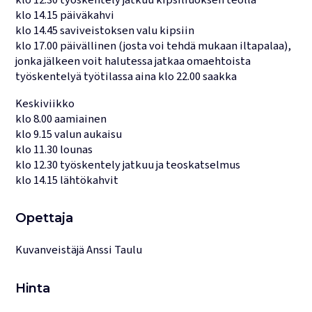
klo 12.30 työskentely jatkuu kipsiliuoksen teolla
klo 14.15 päiväkahvi
klo 14.45 saviveistoksen valu kipsiin
klo 17.00 päivällinen (josta voi tehdä mukaan iltapalaa),
jonka jälkeen voit halutessa jatkaa omaehtoista
työskentelyä työtilassa aina klo 22.00 saakka
Keskiviikko
klo 8.00 aamiainen
klo 9.15 valun aukaisu
klo 11.30 lounas
klo 12.30 työskentely jatkuu ja teoskatselmus
klo 14.15 lähtökahvit
Opettaja
Kuvanveistäjä Anssi Taulu
Hinta