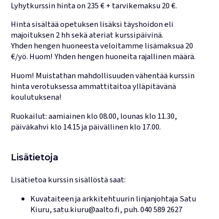
Lyhytkurssin hinta on 235 € + tarvikemaksu 20 €.
Hinta sisältää opetuksen lisäksi täyshoidon eli
majoituksen 2 hh sekä ateriat kurssipäivinä.
Yhden hengen huoneesta veloitamme lisämaksua 20
€/yö. Huom! Yhden hengen huoneita rajallinen määrä.
Huom! Muistathan mahdollisuuden vähentää kurssin
hinta verotuksessa ammattitaitoa ylläpitävänä
koulutuksena!
Ruokailut: aamiainen klo 08.00, lounas klo 11.30,
päiväkahvi klo 14.15 ja päivällinen klo 17.00.
Lisätietoja
Lisätietoa kurssin sisällöstä saat:
Kuvataiteen ja arkkitehtuurin linjanjohtaja
Satu
Kiuru
,
satu.kiuru@aalto.fi
, puh.
040 589 2627