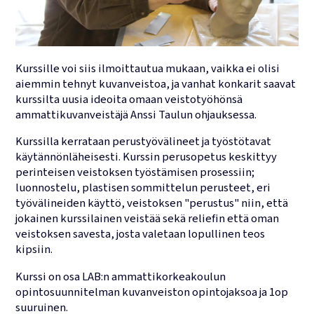
Kurssille voi siis ilmoittautua mukaan, vaikka ei olisi
aiemmin tehnyt kuvanveistoa, ja vanhat konkarit saavat
kurssilta uusia ideoita omaan veistotyöhönsä
ammattikuvanveistäjä Anssi Taulun ohjauksessa.
Kurssilla kerrataan perustyövälineet ja työstötavat
käytännönläheisesti. Kurssin perusopetus keskittyy
perinteisen veistoksen työstämisen prosessiin;
luonnostelu, plastisen sommittelun perusteet, eri
työvälineiden käyttö, veistoksen "perustus" niin, että
jokainen kurssilainen veistää sekä reliefin että oman
veistoksen savesta, josta valetaan lopullinen teos
kipsiin.
Kurssi on osa LAB:n ammattikorkeakoulun
opintosuunnitelman kuvanveiston opintojaksoa ja 1op
suuruinen.