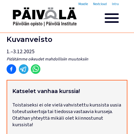
Opistovuosi
Moodle
Nextcloud
Intra
Yleisakatemia
Lyhytkurssit
Päivölän opisto
Kuvanveisto
Miksi valita Päivölän opisto
1.–3.12.2025
Opintomaksut
Pidätämme oikeudet mahdollisiin muutoksiin
Opiskelijatarinoita
Opettajien esittelyt
Yhteystiedot
Tilat ja majoitus
Katselet vanhaa kurssia!
Majoituspalvelut
Toistaiseksi ei ole vielä vahvistettu kurssista uusia
Kokous- ja juhlatilat
toteutuskertoja tai tiedossa vastaavia kursseja.
Tarjoilut ja ruokailut
Otathan yhteyttä mikäli olet kiinnostunut
Leirit
kurssista!
Haku käynnissä