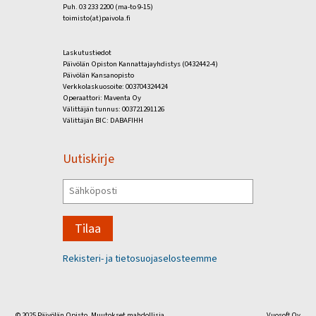
Puh. 03 233 2200 (ma-to 9-15)
toimisto(at)paivola.fi
Laskutustiedot
Päivölän Opiston Kannattajayhdistys (0432442-4)
Päivölän Kansanopisto
Verkkolaskuosoite: 003704324424
Operaattori: Maventa Oy
Välittäjän tunnus: 003721291126
Välittäjän BIC: DABAFIHH
Uutiskirje
Tilaa
Rekisteri- ja tietosuojaselosteemme
© 2025 Päivölän Opisto. Muutokset mahdollisia.
Vuosoft Oy