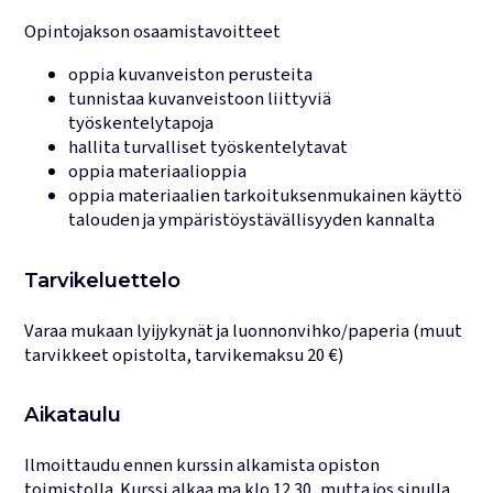
Opintojakson osaamistavoitteet
oppia kuvanveiston perusteita
tunnistaa kuvanveistoon liittyviä
työskentelytapoja
hallita turvalliset työskentelytavat
oppia materiaalioppia
oppia materiaalien tarkoituksenmukainen käyttö
talouden ja ympäristöystävällisyyden kannalta
Tarvikeluettelo
Varaa mukaan lyijykynät ja luonnonvihko/paperia (muut
tarvikkeet opistolta, tarvikemaksu 20 €)
Aikataulu
Ilmoittaudu ennen kurssin alkamista opiston
toimistolla. Kurssi alkaa ma klo 12.30, mutta jos sinulla