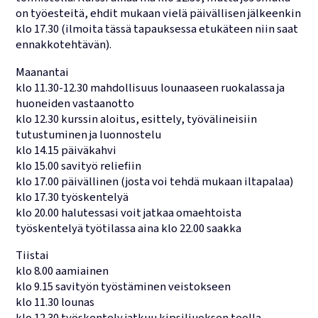
on työesteitä, ehdit mukaan vielä päivällisen jälkeenkin
klo 17.30 (ilmoita tässä tapauksessa etukäteen niin saat
ennakkotehtävän).
Maanantai
klo 11.30-12.30 mahdollisuus lounaaseen ruokalassa ja
huoneiden vastaanotto
klo 12.30 kurssin aloitus, esittely, työvälineisiin
tutustuminen ja luonnostelu
klo 14.15 päiväkahvi
klo 15.00 savityö reliefiin
klo 17.00 päivällinen (josta voi tehdä mukaan iltapalaa)
klo 17.30 työskentelyä
klo 20.00 halutessasi voit jatkaa omaehtoista
työskentelyä työtilassa aina klo 22.00 saakka
Tiistai
klo 8.00 aamiainen
klo 9.15 savityön työstäminen veistokseen
klo 11.30 lounas