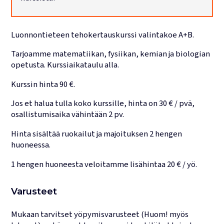
Lukujärjestykset
Luonnontieteen tehokertauskurssi valintakoe A+B.
Tarjoamme matematiikan, fysiikan, kemian ja biologian
opetusta. Kurssiaikataulu alla.
Kurssin hinta 90 €.
Jos et halua tulla koko kurssille, hinta on 30 € / pvä,
osallistumisaika vähintään 2 pv.
Hinta sisältää ruokailut ja majoituksen 2 hengen
huoneessa.
1 hengen huoneesta veloitamme lisähintaa 20 € / yö.
Varusteet
Mukaan tarvitset yöpymisvarusteet (Huom! myös