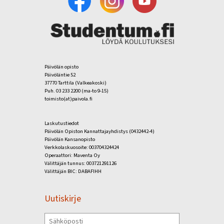
Päivölän opisto
Päivöläntie 52
37770 Tarttila (Valkeakoski)
Puh. 03 233 2200 (ma-to 9-15)
toimisto(at)paivola.fi
Laskutustiedot
Päivölän Opiston Kannattajayhdistys (0432442-4)
Päivölän Kansanopisto
Verkkolaskuosoite: 003704324424
Operaattori: Maventa Oy
Välittäjän tunnus: 003721291126
Välittäjän BIC: DABAFIHH
Uutiskirje