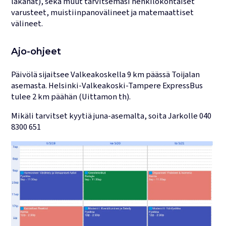
lakanat), sekä muut tarvitsemasi henkilökohtaiset
varusteet, muistiinpanovälineet ja matemaattiset
välineet.
Ajo-ohjeet
Päivölä sijaitsee Valkeakoskella 9 km päässä Toijalan
asemasta. Helsinki-Valkeakoski-Tampere ExpressBus
tulee 2 km päähän (Uittamon th).
Mikäli tarvitset kyytiä juna-asemalta, soita Jarkolle 040
8300 651