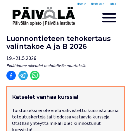
Opistovuosi
Moodle
Nextcloud
Intra
Yleisakatemia
Lyhytkurssit
Päivölän opisto
Luonnontieteen tehokertaus
Miksi valita Päivölän opisto
valintakoe A ja B 2026
Opintomaksut
19.–21.5.2026
Opiskelijatarinoita
Opettajien esittelyt
Pidätämme oikeudet mahdollisiin muutoksiin
Yhteystiedot
Tilat ja majoitus
Majoituspalvelut
Katselet vanhaa kurssia!
Kokous- ja juhlatilat
Toistaiseksi ei ole vielä vahvistettu kurssista uusia
Tarjoilut ja ruokailut
toteutuskertoja tai tiedossa vastaavia kursseja.
Leirit
Otathan yhteyttä mikäli olet kiinnostunut
kurssista!
Haku käynnissä