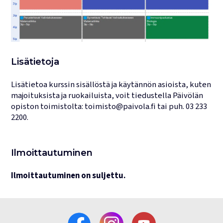
Lisätietoja
Lisätietoa kurssin sisällöstä ja käytännön asioista, kuten
majoituksista ja ruokailuista, voit tiedustella Päivölän
opiston toimistolta:
toimisto@paivola.fi
tai puh.
03 233
2200
.
Ilmoittautuminen
Ilmoittautuminen on suljettu.