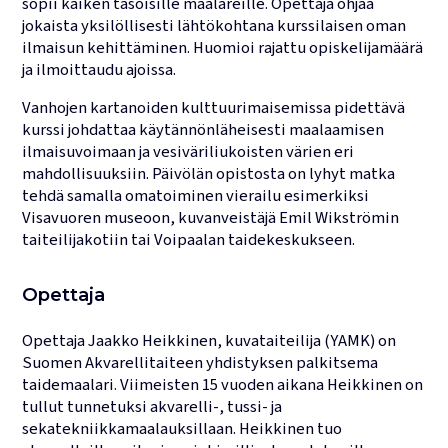
sopii kaiken tasoisille maalareille. Opettaja ohjaa
jokaista yksilöllisesti lähtökohtana kurssilaisen oman
ilmaisun kehittäminen. Huomioi rajattu opiskelijamäärä
ja ilmoittaudu ajoissa.
Vanhojen kartanoiden kulttuurimaisemissa pidettävä
kurssi johdattaa käytännönläheisesti maalaamisen
ilmaisuvoimaan ja vesiväriliukoisten värien eri
mahdollisuuksiin. Päivölän opistosta on lyhyt matka
tehdä samalla omatoiminen vierailu esimerkiksi
Visavuoren museoon, kuvanveistäjä Emil Wikströmin
taiteilijakotiin tai Voipaalan taidekeskukseen.
Opettaja
Opettaja Jaakko Heikkinen, kuvataiteilija (YAMK) on
Suomen Akvarellitaiteen yhdistyksen palkitsema
taidemaalari. Viimeisten 15 vuoden aikana Heikkinen on
tullut tunnetuksi akvarelli-, tussi- ja
sekatekniikkamaalauksillaan. Heikkinen tuo