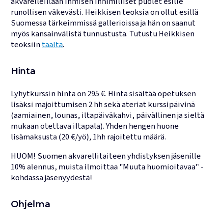
akvarelleillaan ihmisen inhimilliset puolet esille
runollisen väkevästi. Heikkisen teoksia on ollut esillä
Suomessa tärkeimmissä gallerioissa ja hän on saanut
myös kansainvälistä tunnustusta. Tutustu Heikkisen
teoksiin
täältä
.
Hinta
Lyhytkurssin hinta on 295 €. Hinta sisältää opetuksen
lisäksi majoittumisen 2 hh sekä ateriat kurssipäivinä
(aamiainen, lounas, iltapäiväkahvi, päivällinen ja sieltä
mukaan otettava iltapala). Yhden hengen huone
lisämaksusta (20 €/yö), 1hh rajoitettu määrä.
HUOM! Suomen akvarellitaiteen yhdistyksen jäsenille
10% alennus, muista ilmoittaa "Muuta huomioitavaa" -
kohdassa jäsenyydestä!
Ohjelma