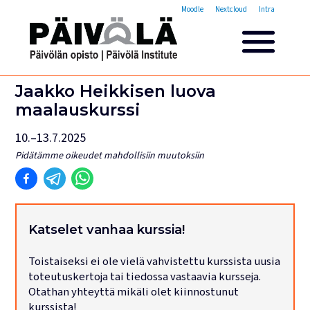
Opistovuosi
Moodle
Nextcloud
Intra
Yleisakatemia
Lyhytkurssit
Päivölän opisto
Jaakko Heikkisen luova
Miksi valita Päivölän opisto
maalauskurssi
Opintomaksut
10.–13.7.2025
Opiskelijatarinoita
Opettajien esittelyt
Pidätämme oikeudet mahdollisiin muutoksiin
Yhteystiedot
Tilat ja majoitus
Majoituspalvelut
Katselet vanhaa kurssia!
Kokous- ja juhlatilat
Toistaiseksi ei ole vielä vahvistettu kurssista uusia
Tarjoilut ja ruokailut
toteutuskertoja tai tiedossa vastaavia kursseja.
Leirit
Otathan yhteyttä mikäli olet kiinnostunut
kurssista!
Haku käynnissä