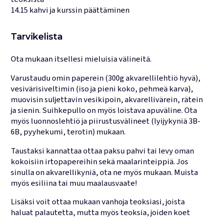
14.15 kahvi ja kurssin päättäminen
Tarvikelista
Ota mukaan itsellesi mieluisia välineitä.
Varustaudu omin paperein (300g akvarellilehtiö hyvä),
vesivärisiveltimin (iso ja pieni koko, pehmeä karva),
muovisin suljettavin vesikipoin, akvarellivärein, rätein
ja sienin. Suihkepullo on myös loistava apuväline. Ota
myös luonnoslehtiö ja piirustusvälineet (lyijykyniä 3B-
6B, pyyhekumi, terotin) mukaan.
Taustaksi kannattaa ottaa paksu pahvi tai levy oman
kokoisiin irtopapereihin sekä maalarinteippiä. Jos
sinulla on akvarellikyniä, ota ne myös mukaan. Muista
myös esiliina tai muu maalausvaate!
Lisäksi voit ottaa mukaan vanhoja teoksiasi, joista
haluat palautetta, mutta myös teoksia, joiden koet