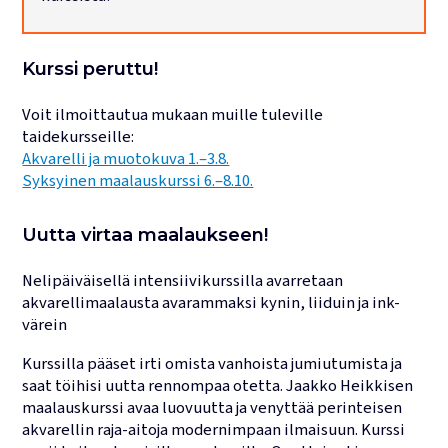
Lukujärjestykset
Kurssi peruttu!
Voit ilmoittautua mukaan muille tuleville
taidekursseille:
Akvarelli ja muotokuva 1.–3.8.
Syksyinen maalauskurssi 6.–8.10.
Uutta virtaa maalaukseen!
Nelipäiväisellä intensiivikurssilla avarretaan
akvarellimaalausta avarammaksi kynin, liiduin ja ink-
värein
Kurssilla pääset irti omista vanhoista jumiutumista ja
saat töihisi uutta rennompaa otetta. Jaakko Heikkisen
maalauskurssi avaa luovuutta ja venyttää perinteisen
akvarellin raja-aitoja modernimpaan ilmaisuun. Kurssi