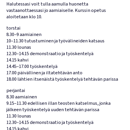
Halutessasi voit tulla aamulla huonetta
vastaanottaessasi jo aamiaiselle. Kurssin opetus
aloitetaan klo 10.
torstai
8.30–9 aamiainen
10–11.30 tutustuminen ja työvälineiden katsaus
11.30 lounas
12.30–14.15 demonstraatio ja työskentelyä
14.15 kahvi
14.45–17.00 työskentelyä
17.00 päivällinen ja iltatehtävän anto
18.00 lähtien itsenäistä työskentelyä tehtävän parissa
perjantai
8.30 aamiainen
9.15–11.30 edellisen illan teosten katselmus, jonka
jälkeen työskentelyä uuden tehtävän parissa
11.30 lounas
12.30–14.15 demonstraatio ja työskentelyä
14.15 kahvi