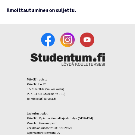
Ilmoittautuminen on suljettu.
Päivölän opisto
Päivöläntie 52
37770 Tarttila (Valkeakoski)
Puh. 03 233 2200 (ma-to 9-15)
toimisto(at)paivola.fi
Laskutustiedot
Päivölän Opiston Kannattajayhdistys (0432442-4)
Päivölän Kansanopisto
Verkkolaskuosoite: 003704324424
Operaattori: Maventa Oy