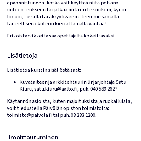
epäonnistuneen, koska voit käyttää niitä pohjana
uuteen teokseen tai jatkaa niitä eri tekniikoin; kynin,
liiduin, tussilla tai akryylivärein. Teemme samalla
taiteellisen ekoteon kierrättämällä vanhaa!
Erikoistarvikkeita saa opettajalta kokeiltavaksi.
Lisätietoja
Lisätietoa kurssin sisällöstä saat:
Kuvataiteen ja arkkitehtuurin linjanjohtaja
Satu
Kiuru
,
satu.kiuru@aalto.fi
, puh.
040 589 2627
Käytännön asioista, kuten majoituksista ja ruokailuista,
voit tiedustella Päivölän opiston toimistolta:
toimisto@paivola.fi
tai puh.
03 233 2200
.
Ilmoittautuminen