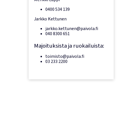
0400 534 139
Jarkko Kettunen
jarkko.kettunen@paivola.fi
040 8300 651
Majoituksista ja ruokailuista:
toimisto@paivola.fi
03 233 2200