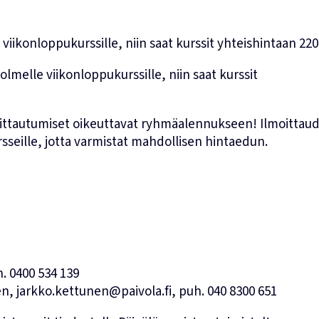
iikonloppukurssille, niin saat kurssit yhteishintaan 220
lmelle viikonloppukurssille, niin saat kurssit
oittautumiset oikeuttavat ryhmäalennukseen! Ilmoittau
rsseille, jotta varmistat mahdollisen hintaedun.
h.
0400 534 139
en
,
jarkko.kettunen@paivola.fi
, puh.
040 8300 651