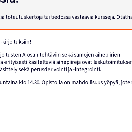
usia toteutuskertoja tai tiedossa vastaavia kursseja. Otat
irjoituksiin!
joitusten A-osan tehtäviin sekä samojen aihepiirien
a erityisesti käsiteltäviä aihepiirejä ovat laskutoimitukse
ttely sekä perusderivointi ja -integrointi.
untaina klo 14.30. Opistolla on mahdollisuus yöpyä, jote