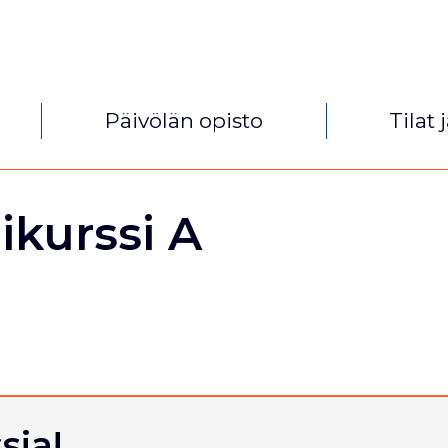
Päivölän opisto
Tilat 
ikurssi A
sia!