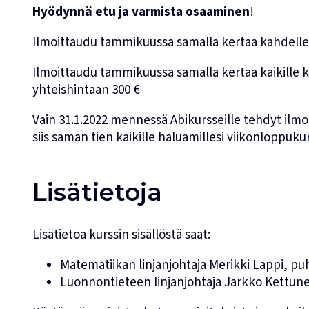
Hyödynnä etu ja varmista osaaminen
!
Ilmoittaudu tammikuussa samalla kertaa kahdelle v
Ilmoittaudu tammikuussa samalla kertaa kaikille ko
yhteishintaan 300 €
Vain 31.1.2022 mennessä Abikursseille tehdyt ilm
siis saman tien kaikille haluamillesi viikonloppuku
Lisätietoja
Lisätietoa kurssin sisällöstä saat:
Matematiikan linjanjohtaja
Merikki Lappi
, pu
Luonnontieteen linjanjohtaja
Jarkko Kettun