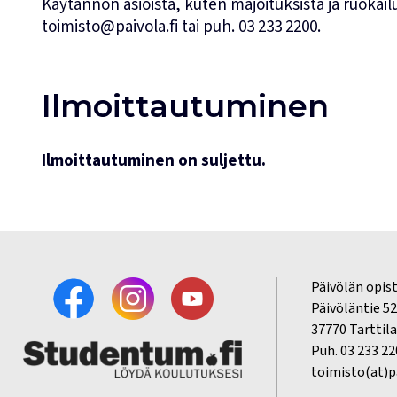
Käytännön asioista, kuten majoituksista ja ruokailui
toimisto@paivola.fi
tai puh.
03 233 2200
.
Ilmoittautuminen
Ilmoittautuminen on suljettu.
Päivölän opis
Päivöläntie 5
37770 Tarttila
Puh. 03 233 2
toimisto(at)pa