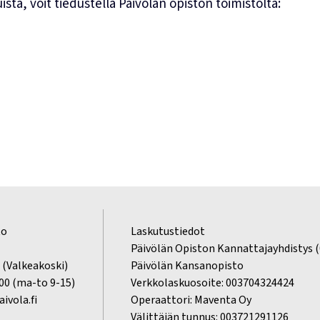
sta, voit tiedustella Päivölän opiston toimistolta:
to
Laskutustiedot
2
Päivölän Opiston Kannattajayhdistys 
 (Valkeakoski)
Päivölän Kansanopisto
200 (ma-to 9-15)
Verkkolaskuosoite: 003704324424
ivola.fi
Operaattori: Maventa Oy
Välittäjän tunnus: 003721291126