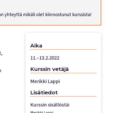
han yhteyttä mikäli olet kiinnostunut kurssista!
Aika
t,
11.–13.2.2022
Kurssin
vetäjä
n
Merikki Lappi
Lisätiedot
Kurssin sisällöstä:
Merikki Lappi