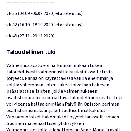
---------------------------
vk 36 (04.09.-06.09.2020, etätoteutus)
vk 42 (16.10.-18.10.2020, etätoteutus)
vk 48 (27.11.-29.11.2020)
Taloudellinen tuki
Valmennusjaosto voi harkinnan mukaan tukea
taloudellisesti valmennus­tilaisuuksiin osallistuvia
(ohjeet). Rahaa on käytettävissä välillä enemmän ja
välillä vähemmän, joten tukea toivotaan hakevan
pääasiassa sellaisten, joille valmennukseen
osallistuminen on merkittävä taloudellinen rasite. Tuki
voi yleensä kattaa enintään Päivölän Opiston perimän
osallistumismaksun ja kohtuulliset matkakulut.
Vapaamuotoiset hakemukset pyydetään osoittamaan
Suomen matemaattisen yhdistyksen
Valmennusjaostolle ja lähettämään Anne-Maria Ernvall-