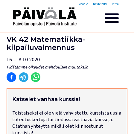
Opistovuosi
Moodle
Nextcloud
Intra
Yleisakatemia
Lyhytkurssit
Päivölän opisto
VK 42 Matematiikka­
Miksi valita Päivölän opisto
kilpailuvalmennus
Opintomaksut
16.–18.10.2020
Opiskelijatarinoita
Opettajien esittelyt
Pidätämme oikeudet mahdollisiin muutoksiin
Yhteystiedot
Tilat ja majoitus
Majoituspalvelut
Katselet vanhaa kurssia!
Kokous- ja juhlatilat
Toistaiseksi ei ole vielä vahvistettu kurssista uusia
Tarjoilut ja ruokailut
toteutuskertoja tai tiedossa vastaavia kursseja.
Leirit
Otathan yhteyttä mikäli olet kiinnostunut
kurssista!
Haku käynnissä