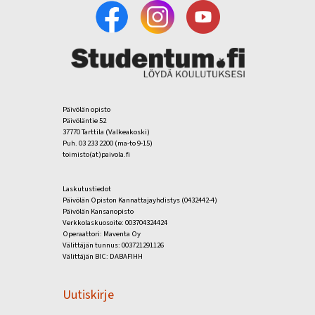
Päivölän opisto
Päivöläntie 52
37770 Tarttila (Valkeakoski)
Puh. 03 233 2200 (ma-to 9-15)
toimisto(at)paivola.fi
Laskutustiedot
Päivölän Opiston Kannattajayhdistys (0432442-4)
Päivölän Kansanopisto
Verkkolaskuosoite: 003704324424
Operaattori: Maventa Oy
Välittäjän tunnus: 003721291126
Välittäjän BIC: DABAFIHH
Uutiskirje