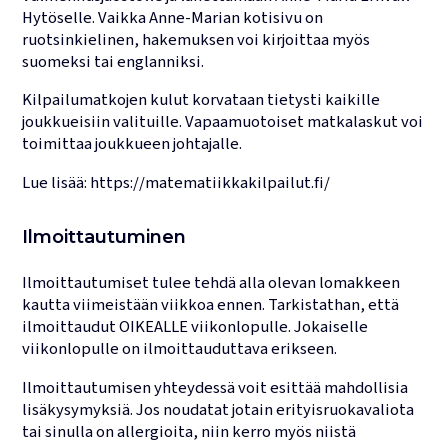
Hytöselle. Vaikka Anne-Marian kotisivu on
ruotsinkielinen, hakemuksen voi kirjoittaa myös
suomeksi tai englanniksi.
Kilpailumatkojen kulut korvataan tietysti kaikille
joukkueisiin valituille. Vapaamuotoiset matkalaskut voi
toimittaa joukkueen johtajalle.
Lue lisää: https://matematiikkakilpailut.fi/
Ilmoittautuminen
Ilmoittautumiset tulee tehdä alla olevan lomakkeen
kautta viimeistään viikkoa ennen. Tarkistathan, että
ilmoittaudut OIKEALLE viikonlopulle. Jokaiselle
viikonlopulle on ilmoittauduttava erikseen.
Ilmoittautumisen yhteydessä voit esittää mahdollisia
lisäkysymyksiä. Jos noudatat jotain erityisruokavaliota
tai sinulla on allergioita, niin kerro myös niistä