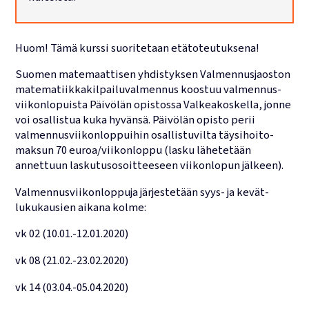
Lukujärjestykset
Huom! Tämä kurssi suoritetaan etätoteutuksena!
Suomen matemaattisen yhdistyksen Valmennusjaoston
matematiikka­kilpailuvalmennus koostuu valmennus­
viikonlopuista Päivölän opistossa Valkeakoskella, jonne
voi osallistua kuka hyvänsä. Päivölän opisto perii
valmennus­viikonloppuihin osallistuvilta täysihoito­
maksun 70 euroa/viikonloppu (lasku lähetetään
annettuun laskutusosoitteeseen viikonlopun jälkeen).
Valmennusviikonloppuja järjestetään syys- ja kevät­
lukukausien aikana kolme:
vk 02 (10.01.-12.01.2020)
vk 08 (21.02.-23.02.2020)
vk 14 (03.04.-05.04.2020)