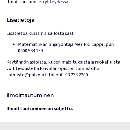
ilmoittautumisen yhteydessä.
Lisätietoja
Lisätietoa kurssin sisällöstä saat:
Matematiikan linjanjohtaja
Merikki Lappi
, puh.
0400 534 139
Käytännön asioista, kuten majoituksista ja ruokailuista,
voit tiedustella Päivölän opiston toimistolta:
toimisto@paivola.fi
tai puh.
03 233 2200
.
Ilmoittautuminen
Ilmoittautuminen on suljettu.