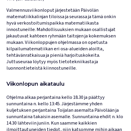
Valmennusviikonloput järjestetään Päivölän
matematiikkalinjan tiloissa ja seurassa ja tämä onkin
hyvä verkostoitumispaikka matematiikasta
innostuneille. Mahdollisuuksien mukaan osallistujat
jakautuvat kahteen ryhmään taitojen ja kokemuksen
mukaan. Viikonloppujen ohjelmassa on opetusta
kilpailu­matematiikan eri osa-alueiden aloilta,
tehtävänratkaisua ja pieniä harjoituskokeita.
Juttuseuraa löytyy myös tietotekniikasta ja
luonnontieteistä kiinnostuneille.
Viikonlopun aikataulu
Ohjelma alkaa perjantaina kello 18.30 ja päättyy
sunnuntaina n. kello 13:45. Järjestämme yhden
kuljetuksen perjantaina Toijalan asemalta Päivölään ja
sunnuntaina takaisin asemalle. Sunnuntaina ehdit n. klo
14.30 lähteviin juniin. Kun saamme kaikkien
ilmoittautuneiden tiedot, niin katsomme mihin aikaan