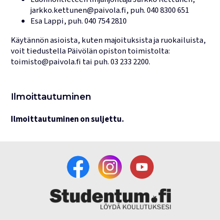
jarkko.kettunen@paivola.fi
, puh.
040 8300 651
Esa Lappi
, puh.
040 754 2810
Käytännön asioista, kuten majoituksista ja ruokailuista,
voit tiedustella Päivölän opiston toimistolta:
toimisto@paivola.fi
tai puh.
03 233 2200
.
Ilmoittautuminen
Ilmoittautuminen on suljettu.