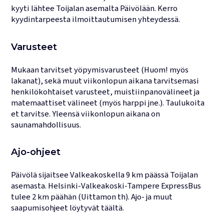
kyyti lähtee Toijalan asemalta Päivölään. Kerro
kyydintarpeesta ilmoittautumisen yhteydessä.
Varusteet
Mukaan tarvitset yöpymisvarusteet (Huom! myös
lakanat), sekä muut viikonlopun aikana tarvitsemasi
henkilökohtaiset varusteet, muistiinpanovälineet ja
matemaattiset välineet (myös harppi jne.). Taulukoita
et tarvitse. Yleensä viikonlopun aikana on
saunamahdollisuus.
Ajo-ohjeet
Päivölä sijaitsee Valkeakoskella 9 km päässä Toijalan
asemasta. Helsinki-Valkeakoski-Tampere ExpressBus
tulee 2 km päähän (Uittamon th). Ajo- ja muut
saapumisohjeet löytyvät täältä.