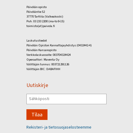
Päivölän opisto
Päivöläntie 52
37770 Tarttila (Valkeakoski)
Puh. 03 233 2200 (ma-to 9-15)
toimisto(at)paivola.fi
Laskutustiedot
Päivölän Opiston Kannattajayhdistys (0432442-4)
Päivölän Kansanopisto
Verkkolaskuosoite: 003704324424
Operaattori: Maventa Oy
Välittäjän tunnus: 003721291126
Välittäjän BIC: DABAFIHH
Uutiskirje
Tilaa
Rekisteri- ja tietosuojaselosteemme