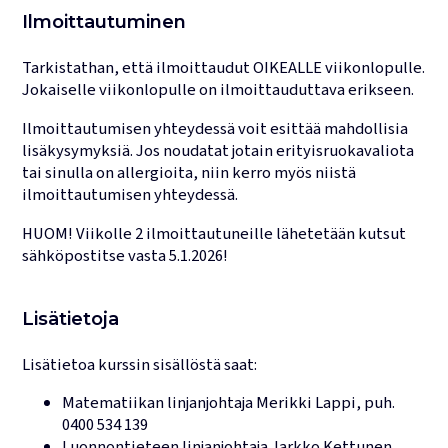
Ilmoittautuminen
Tarkistathan, että ilmoittaudut OIKEALLE viikonlopulle.
Jokaiselle viikonlopulle on ilmoittauduttava erikseen.
Ilmoittautumisen yhteydessä voit esittää mahdollisia
lisäkysymyksiä. Jos noudatat jotain erityisruokavaliota
tai sinulla on allergioita, niin kerro myös niistä
ilmoittautumisen yhteydessä.
HUOM! Viikolle 2 ilmoittautuneille lähetetään kutsut
sähköpostitse vasta 5.1.2026!
Lisätietoja
Lisätietoa kurssin sisällöstä saat:
Matematiikan linjanjohtaja
Merikki Lappi
, puh.
0400 534 139
Luonnontieteen linjanjohtaja
Jarkko Kettunen
,