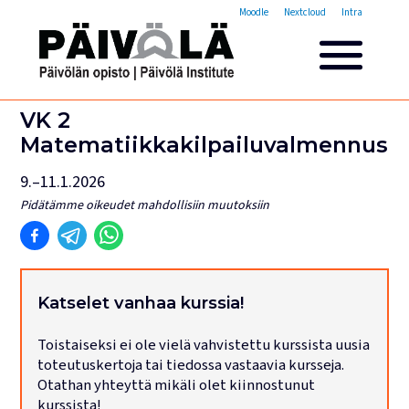
Opistovuosi
Moodle
Nextcloud
Intra
Yleisakatemia
Lyhytkurssit
Päivölän opisto
VK 2
Miksi valita Päivölän opisto
Matematiikkakilpailuvalmennus
Opintomaksut
9.–11.1.2026
Opiskelijatarinoita
Opettajien esittelyt
Pidätämme oikeudet mahdollisiin muutoksiin
Yhteystiedot
Tilat ja majoitus
Majoituspalvelut
Katselet vanhaa kurssia!
Kokous- ja juhlatilat
Toistaiseksi ei ole vielä vahvistettu kurssista uusia
Tarjoilut ja ruokailut
toteutuskertoja tai tiedossa vastaavia kursseja.
Leirit
Otathan yhteyttä mikäli olet kiinnostunut
kurssista!
Haku käynnissä