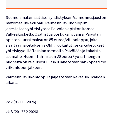
Lukujärjestykset
Suomen matemaattisen yhdistyksen Valmennusjaoston
matematiikka­kilpailuvalmennusviikonloput
järjestetään yhteistyössä Päivölän opiston kanssa
Valkeakoskella. Osallistua voi kuka hyvänsä. Päivölän
opiston kurssimaksu on 85 euroa/viikonloppu, joka
sisältää majoituksen 2-3hh, ruokailut, sekä kuljetukset
yhteiskyydillä Toijalan asemalta Päivölään ja takaisin
asemalle. Huom! 1hh-lisä on 20 euroa / yö ja 1 hengen
huoneita on rajallisesti. Lasku lähetetään sähköpostitse
viikonlopun jälkeen.
Valmennusviikonloppuja järjestetään kevätlukukauden
aikana:
---------------------------
vk 2 (9.-11.1.2026)
vk 8 (20.-22.2.2026)