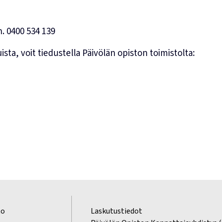
h.
0400 534 139
sta, voit tiedustella Päivölän opiston toimistolta:
to
Laskutustiedot