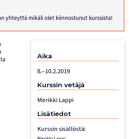
han yhteyttä mikäli olet kiinnostunut kurssista!
n
u
Aika
sta
8.–10.2.2019
Kurssin
vetäjä
Merikki Lappi
Lisätiedot
Kurssin sisällöstä:
Merikki Lappi