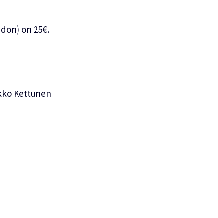
idon) on 25€.
rkko Kettunen