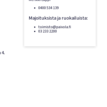
0400 534 139
Majoituksista ja ruokailuista:
toimisto@paivola.fi
03 233 2200
 4.