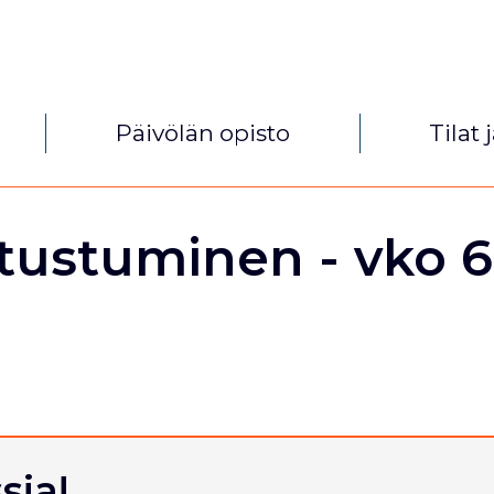
Päivölän opisto
Tilat 
tustuminen - vko 6
sia!