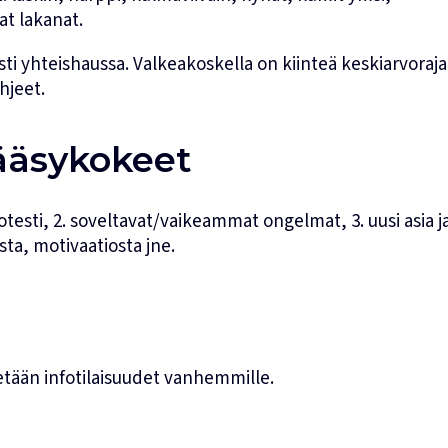
at lakanat.
i yhteishaussa. Valkeakoskella on kiinteä keskiarvoraja
hjeet.
ääsykokeet
esti, 2. soveltavat/vaikeammat ongelmat, 3. uusi asia ja
ista, motivaatiosta jne.
tetään infotilaisuudet vanhemmille.