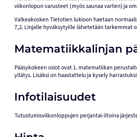
viikonlopun varusteet (myös saunaa varten) ja om
Valkeakosken Tietotien lukioon haetaan normaalist
7,2. Linjalle hyväksytyille lähetetään tarkemmat o
Matematiikkalinjan p
Pääsykokeen osiot ovat 1. matematiikan perustaitot
yllätys. Lisäksi on haastattelu ja kysely harrastuks
Infotilaisuudet
Tutustumisviikonloppujen perjantai-iltoina järjes