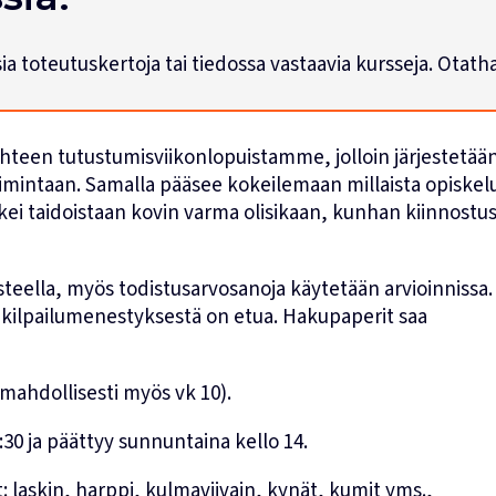
usia toteutuskertoja tai tiedossa vastaavia kursseja. Otat
yhteen tutustumisviikonlopuistamme, jolloin järjestetää
imintaan. Samalla pääsee kokeilemaan millaista opiskel
kkei taidoistaan kovin varma olisikaan, kunhan kiinnostu
steella, myös todistusarvosanoja käytetään arvioinnissa.
 kilpailumenestyksestä on etua. Hakupaperit saa
 (mahdollisesti myös vk 10).
30 ja päättyy sunnuntaina kello 14.
: laskin, harppi, kulmaviivain, kynät, kumit yms.,