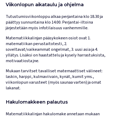
Viikonlopun aikataulu ja ohjelma
Tutustumisviikonloppu alkaa perjantaina klo 18.30 ja
päättyy sunnuntaina klo 14.00. Perjantai-iltoina
järjestetään myös infotilaisuus vanhemmille.
Matematiikkalinjan pääsykokeen osiot ovat 1.
matematiikan perustaitotesti, 2.
soveltavat/vaikeammat ongelmat, 3. uusi asia ja 4.
yllätys. Lisäksi on haastattelu ja kysely harrastuksista,
motivaatiosta jne.
Mukaan tarvitset tavalliset matemaattiset välineet:
laskin, harppi, kulmaviivain, kynät, kumit yms.,
viikonlopun varusteet (myös saunaa varten) ja omat
lakanat.
Hakulomakkeen palautus
Matematiikkalinjan hakulomake annetaan mukaan