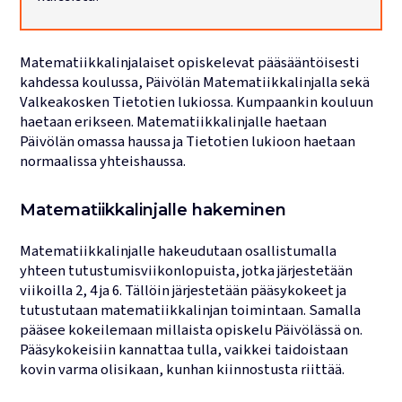
Lukujärjestykset
Matematiikkalinjalaiset opiskelevat pääsääntöisesti
kahdessa koulussa, Päivölän Matematiikkalinjalla sekä
Valkeakosken Tietotien lukiossa. Kumpaankin kouluun
haetaan erikseen. Matematiikkalinjalle haetaan
Päivölän omassa haussa ja Tietotien lukioon haetaan
normaalissa yhteishaussa.
Matematiikkalinjalle hakeminen
Matematiikkalinjalle hakeudutaan osallistumalla
yhteen tutustumisviikonlopuista, jotka järjestetään
viikoilla 2, 4 ja 6. Tällöin järjestetään pääsykokeet ja
tutustutaan matematiikkalinjan toimintaan. Samalla
pääsee kokeilemaan millaista opiskelu Päivölässä on.
Pääsykokeisiin kannattaa tulla, vaikkei taidoistaan
kovin varma olisikaan, kunhan kiinnostusta riittää.