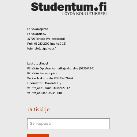
Päivölän opisto
Päivöläntie 52
37770 Tarttila (Valkeakoski)
Puh. 03 233 2200 (ma-to 9-15)
toimisto(at)paivola.fi
Laskutustiedot
Päivölän Opiston Kannattajayhdistys (0432442-4)
Päivölän Kansanopisto
Verkkolaskuosoite: 003704324424
Operaattori: Maventa Oy
Välittäjän tunnus: 003721291126
Välittäjän BIC: DABAFIHH
Uutiskirje