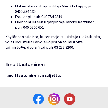
Matematiikan linjanjohtaja
Merikki Lappi
, puh.
0400 534 139
Esa Lappi
, puh.
040 754 2810
Luonnontieteen linjanjohtaja
Jarkko Kettunen
,
puh.
040 8300 651
Käytännön asioista, kuten majoituksista ja ruokailuista,
voit tiedustella Päivölän opiston toimistolta:
toimisto@paivola.fi
tai puh.
03 233 2200
.
Ilmoittautuminen
Ilmoittautuminen on suljettu.