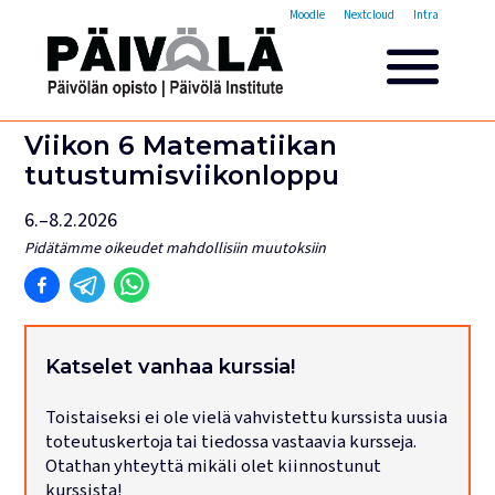
Opistovuosi
Moodle
Nextcloud
Intra
Yleisakatemia
Lyhytkurssit
Päivölän opisto
Viikon 6 Matematiikan
Miksi valita Päivölän opisto
tutustumisviikonloppu
Opintomaksut
6.–8.2.2026
Opiskelijatarinoita
Opettajien esittelyt
Pidätämme oikeudet mahdollisiin muutoksiin
Yhteystiedot
Tilat ja majoitus
Majoituspalvelut
Katselet vanhaa kurssia!
Kokous- ja juhlatilat
Toistaiseksi ei ole vielä vahvistettu kurssista uusia
Tarjoilut ja ruokailut
toteutuskertoja tai tiedossa vastaavia kursseja.
Leirit
Otathan yhteyttä mikäli olet kiinnostunut
kurssista!
Haku käynnissä