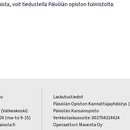
sta, voit tiedustella Päivölän opiston toimistolta:
to
Laskutustiedot
2
Päivölän Opiston Kannattajayhdistys 
 (Valkeakoski)
Päivölän Kansanopisto
200 (ma-to 9-15)
Verkkolaskuosoite: 003704324424
ivola.fi
Operaattori: Maventa Oy