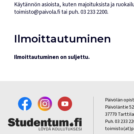
Käytännön asioista, kuten majoituksista ja ruokailui
toimisto@paivola.fi
tai puh.
03 233 2200
.
Ilmoittautuminen
Ilmoittautuminen on suljettu.
Päivölän opis
Päivöläntie 5
37770 Tarttila
Puh. 03 233 2
toimisto(at)pa