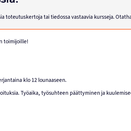
usia toteutuskertoja tai tiedossa vastaavia kursseja. Otat
toimijoille!
perjantaina klo 12 lounaaseen.
rjoituksia. Työaika, työsuhteen päättyminen ja kuulemis