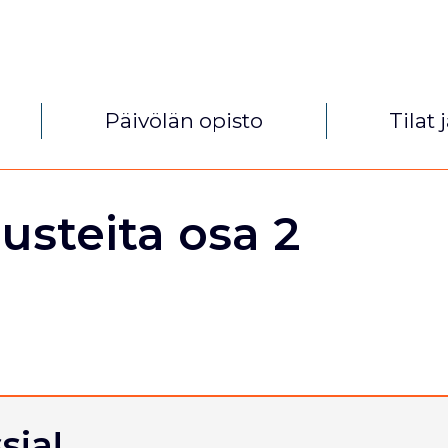
Päivölän opisto
Tilat 
steita osa 2
sia!