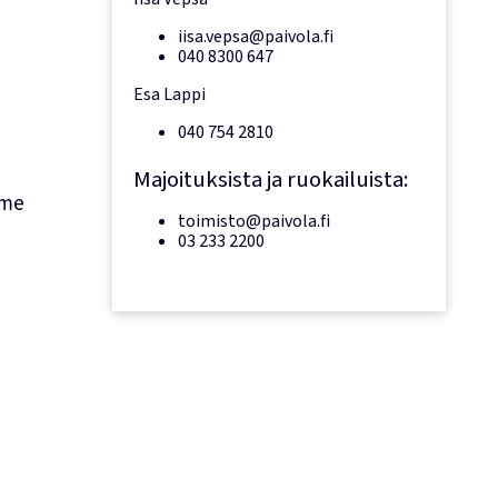
iisa.vepsa@paivola.fi
040 8300 647
Esa Lappi
040 754 2810
Majoituksista ja ruokailuista:
mme
toimisto@paivola.fi
03 233 2200