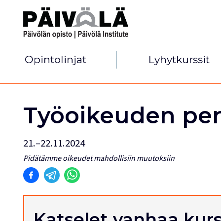
Opintolinjat
Lyhytkurssit
Työoikeuden peru
21.–22.11.2024
Pidätämme oikeudet mahdollisiin muutoksiin
Katselet vanhaa kurs