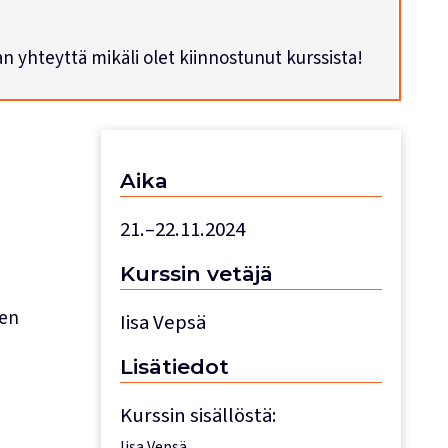
han yhteyttä mikäli olet kiinnostunut kurssista!
Aika
21.–22.11.2024
Kurssin
vetäjä
een
Iisa Vepsä
Lisätiedot
Kurssin sisällöstä:
Iisa Vepsä