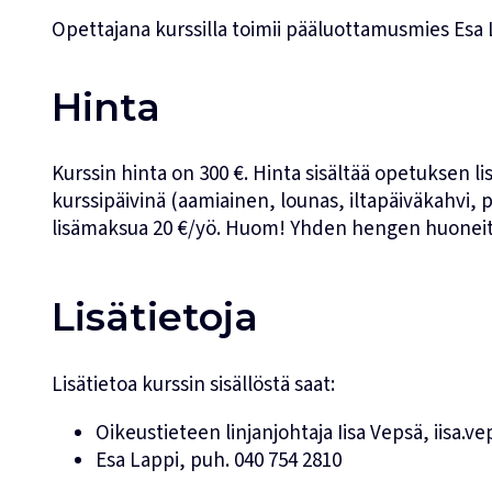
Opettajana kurssilla toimii pääluottamusmies Esa 
Hinta
Kurssin hinta on 300 €. Hinta sisältää opetuksen l
kurssipäivinä (aamiainen, lounas, iltapäiväkahvi,
lisämaksua 20 €/yö. Huom! Yhden hengen huoneita
Lisätietoja
Lisätietoa kurssin sisällöstä saat:
Oikeustieteen linjanjohtaja
Iisa Vepsä
,
iisa.v
Esa Lappi
, puh.
040 754 2810