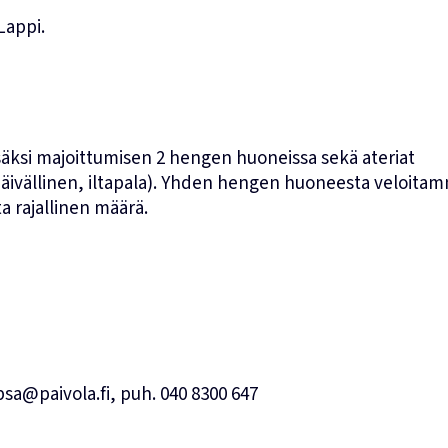
Lappi.
isäksi majoittumisen 2 hengen huoneissa sekä ateriat
 päivällinen, iltapala). Yhden hengen huoneesta veloita
 rajallinen määrä.
epsa@paivola.fi
, puh.
040 8300 647