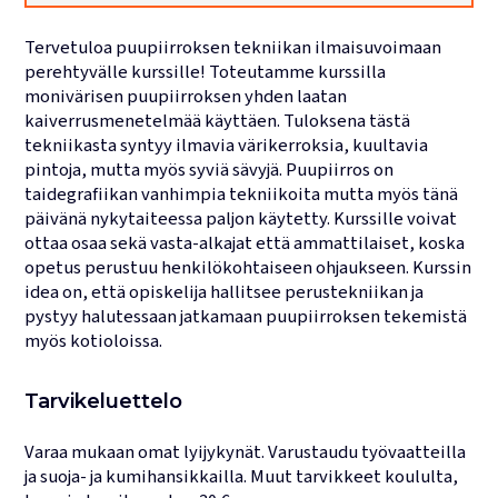
Lukujärjestykset
Tervetuloa puupiirroksen tekniikan ilmaisuvoimaan
perehtyvälle kurssille! Toteutamme kurssilla
monivärisen puupiirroksen yhden laatan
kaiverrusmenetelmää käyttäen. Tuloksena tästä
tekniikasta syntyy ilmavia värikerroksia, kuultavia
pintoja, mutta myös syviä sävyjä. Puupiirros on
taidegrafiikan vanhimpia tekniikoita mutta myös tänä
päivänä nykytaiteessa paljon käytetty. Kurssille voivat
ottaa osaa sekä vasta-alkajat että ammattilaiset, koska
opetus perustuu henkilökohtaiseen ohjaukseen. Kurssin
idea on, että opiskelija hallitsee perustekniikan ja
pystyy halutessaan jatkamaan puupiirroksen tekemistä
myös kotioloissa.
Tarvikeluettelo
Varaa mukaan omat lyijykynät. Varustaudu työvaatteilla
ja suoja- ja kumihansikkailla. Muut tarvikkeet koululta,