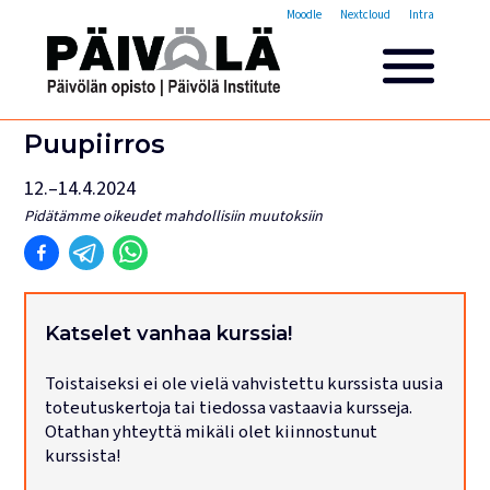
Opistovuosi
Moodle
Nextcloud
Intra
Yleisakatemia
Lyhytkurssit
Päivölän opisto
Puupiirros
Miksi valita Päivölän opisto
12.–14.4.2024
Opintomaksut
Pidätämme oikeudet mahdollisiin muutoksiin
Opiskelijatarinoita
Opettajien esittelyt
Yhteystiedot
Tilat ja majoitus
Katselet vanhaa kurssia!
Majoituspalvelut
Toistaiseksi ei ole vielä vahvistettu kurssista uusia
Kokous- ja juhlatilat
toteutuskertoja tai tiedossa vastaavia kursseja.
Tarjoilut ja ruokailut
Otathan yhteyttä mikäli olet kiinnostunut
Leirit
kurssista!
Haku käynnissä