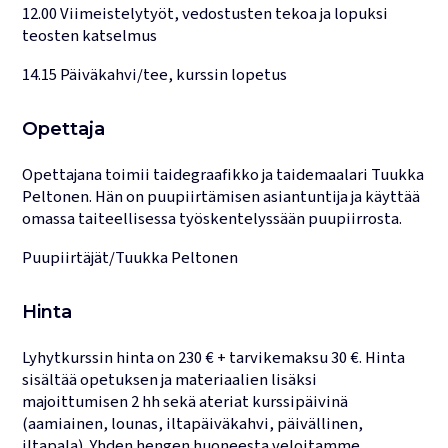
12.00 Viimeistelytyöt, vedostusten tekoa ja lopuksi
teosten katselmus
14.15 Päiväkahvi/tee, kurssin lopetus
Opettaja
Opettajana toimii taidegraafikko ja taidemaalari Tuukka
Peltonen. Hän on puupiirtämisen asiantuntija ja käyttää
omassa taiteellisessa työskentelyssään puupiirrosta.
Puupiirtäjät/Tuukka Peltonen
Hinta
Lyhytkurssin hinta on 230 € + tarvikemaksu 30 €. Hinta
sisältää opetuksen ja materiaalien lisäksi
majoittumisen 2 hh sekä ateriat kurssipäivinä
(aamiainen, lounas, iltapäiväkahvi, päivällinen,
iltapala). Yhden hengen huoneesta veloitamme