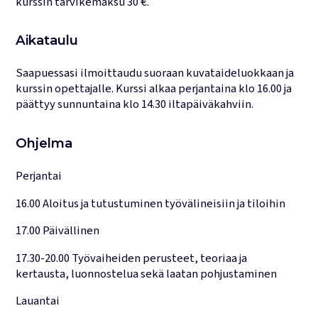
kurssin tarvikemaksu 30 €.
Aikataulu
Saapuessasi ilmoittaudu suoraan kuvataideluokkaan ja
kurssin opettajalle. Kurssi alkaa perjantaina klo 16.00 ja
päättyy sunnuntaina klo 14.30 iltapäiväkahviin.
Ohjelma
Perjantai
16.00 Aloitus ja tutustuminen työvälineisiin ja tiloihin
17.00 Päivällinen
17.30-20.00 Työvaiheiden perusteet, teoriaa ja
kertausta, luonnostelua sekä laatan pohjustaminen
Lauantai