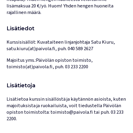
lisämaksua 20 €/yö. Huom! Yhden hengen huoneita
rajallinen määrä.
Lisätiedot
Kurssisisällöt: Kuvataiteen linjanjohtaja Satu Kiuru,
satu.kiuru(at)paivola.fi, puh. 040 589 2627
Majoitus yms.:Päivölän opiston toimisto,
toimisto(at)paivola.fi, puh. 03 233 2200
Lisätietoja
Lisätietoa kurssin sisällöstä ja käytännön asioista, kuten
majoituksista ja ruokailuista, voit tiedustella Päivölän
opiston toimistolta:
toimisto@paivola.fi
tai puh.
03 233
2200
.