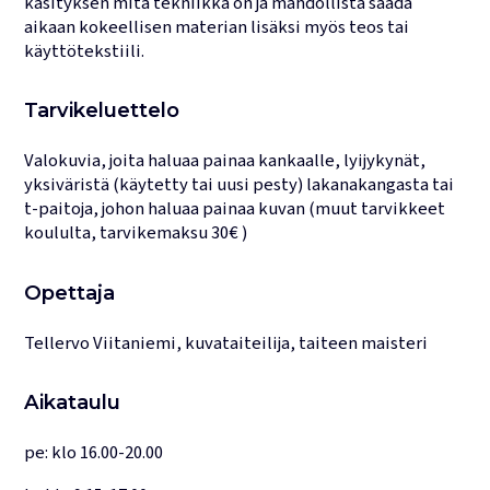
käsityksen mitä tekniikka on ja mahdollista saada
aikaan kokeellisen materian lisäksi myös teos tai
käyttötekstiili.
Tarvikeluettelo
Valokuvia, joita haluaa painaa kankaalle, lyijykynät,
yksiväristä (käytetty tai uusi pesty) lakanakangasta tai
t-paitoja, johon haluaa painaa kuvan (muut tarvikkeet
koululta, tarvikemaksu 30€ )
Opettaja
Tellervo Viitaniemi, kuvataiteilija, taiteen maisteri
Aikataulu
pe: klo 16.00-20.00