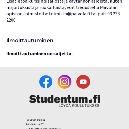
Lisätietoa kurssin sisällöstä ja käytännön asioista, kuten
majoituksista ja ruokailuista, voit tiedustella Päivölän
opiston toimistolta:
toimisto@paivola.fi
tai puh.
03 233
2200
.
Ilmoittautuminen
Ilmoittautuminen on suljettu.
Päivölän opisto
Päivöläntie 52
37770 Tarttila (Valkeakoski)