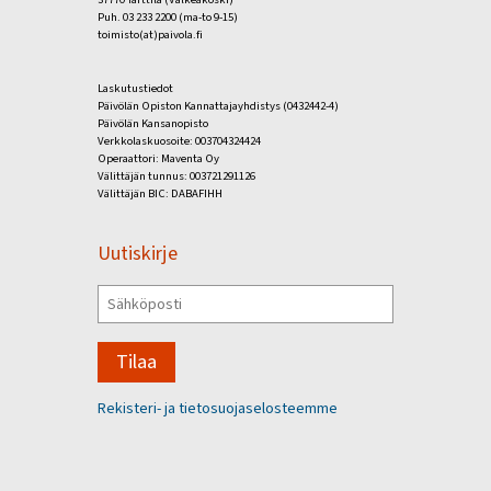
Puh. 03 233 2200 (ma-to 9-15)
toimisto(at)paivola.fi
Laskutustiedot
Päivölän Opiston Kannattajayhdistys (0432442-4)
Päivölän Kansanopisto
Verkkolaskuosoite: 003704324424
Operaattori: Maventa Oy
Välittäjän tunnus: 003721291126
Välittäjän BIC: DABAFIHH
Uutiskirje
Tilaa
Rekisteri- ja tietosuojaselosteemme