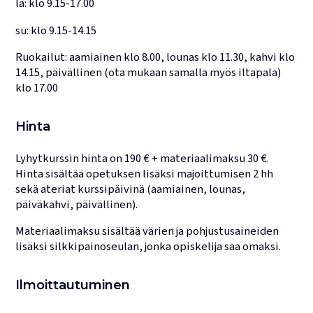
la: klo 9.15-17.00
su: klo 9.15-14.15
Ruokailut: aamiainen klo 8.00, lounas klo 11.30, kahvi klo
14.15, päivällinen (ota mukaan samalla myös iltapala)
klo 17.00
Hinta
Lyhytkurssin hinta on 190 € + materiaalimaksu 30 €.
Hinta sisältää opetuksen lisäksi majoittumisen 2 hh
sekä ateriat kurssipäivinä (aamiainen, lounas,
päiväkahvi, päivällinen).
Materiaalimaksu sisältää värien ja pohjustusaineiden
lisäksi silkkipainoseulan, jonka opiskelija saa omaksi.
Ilmoittautuminen