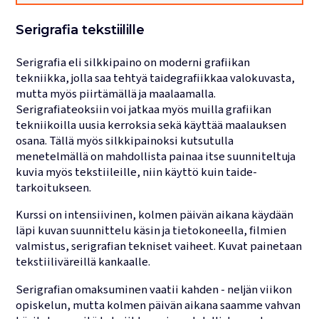
Lukujärjestykset
Serigrafia tekstiilille
Serigrafia eli silkkipaino on moderni grafiikan
tekniikka, jolla saa tehtyä taidegrafiikkaa valokuvasta,
mutta myös piirtämällä ja maalaamalla.
Serigrafiateoksiin voi jatkaa myös muilla grafiikan
tekniikoilla uusia kerroksia sekä käyttää maalauksen
osana. Tällä myös silkkipainoksi kutsutulla
menetelmällä on mahdollista painaa itse suunniteltuja
kuvia myös tekstiileille, niin käyttö kuin taide-
tarkoitukseen.
Kurssi on intensiivinen, kolmen päivän aikana käydään
läpi kuvan suunnittelu käsin ja tietokoneella, filmien
valmistus, serigrafian tekniset vaiheet. Kuvat painetaan
tekstiiliväreillä kankaalle.
Serigrafian omaksuminen vaatii kahden - neljän viikon
opiskelun, mutta kolmen päivän aikana saamme vahvan