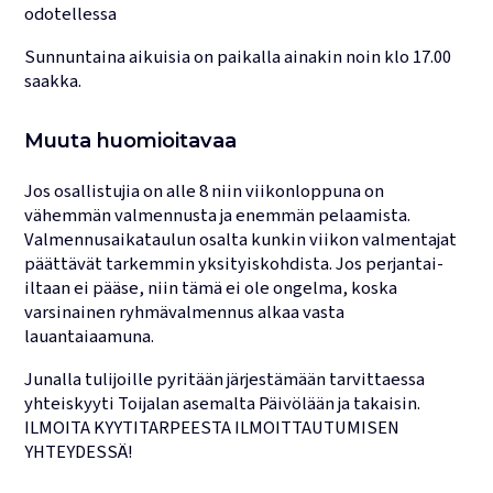
odotellessa
Sunnuntaina aikuisia on paikalla ainakin noin klo 17.00
saakka.
Muuta huomioitavaa
Jos osallistujia on alle 8 niin viikonloppuna on
vähemmän valmennusta ja enemmän pelaamista.
Valmennusaikataulun osalta kunkin viikon valmentajat
päättävät tarkemmin yksityiskohdista. Jos perjantai-
iltaan ei pääse, niin tämä ei ole ongelma, koska
varsinainen ryhmävalmennus alkaa vasta
lauantaiaamuna.
Junalla tulijoille pyritään järjestämään tarvittaessa
yhteiskyyti Toijalan asemalta Päivölään ja takaisin.
ILMOITA KYYTITARPEESTA ILMOITTAUTUMISEN
YHTEYDESSÄ!