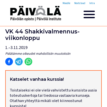
Opistovuosi
Moodle
Nextcloud
Intra
Yleisakatemia
Lyhytkurssit
Päivölän opisto
VK 44 Shakkivalmennus­
Miksi valita Päivölän opisto
viikonloppu
Opintomaksut
1.–3.11.2019
Opiskelijatarinoita
Opettajien esittelyt
Pidätämme oikeudet mahdollisiin muutoksiin
Yhteystiedot
Tilat ja majoitus
Majoituspalvelut
Katselet vanhaa kurssia!
Kokous- ja juhlatilat
Toistaiseksi ei ole vielä vahvistettu kurssista uusia
Tarjoilut ja ruokailut
toteutuskertoja tai tiedossa vastaavia kursseja.
Leirit
Otathan yhteyttä mikäli olet kiinnostunut
kurssista!
Haku käynnissä