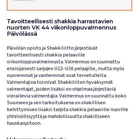
Lukujärjestykset
Tavoitteellisesti shakkia harrastavien
nuorten VK 44 viikonloppuvalmennus
Päivölässä
Päivölän opisto ja Shakkiliitto järjestävät
tavoitteellisesti shakkia pelaaville
viikonloppuvalmennusta. Valmennus on suunnattu
ensisijaisesti sarjojen U12–U16 pelaajille, mutta myös
nuoremmat ja vanhemmat ovat tervetulleita.
Valmentajina toimivat Shakkiliiton hyväksymät
valmentajat, joiden lisäksi on ohjelmaa järjestäviä
vierailevia valmentajia. Valmennus on suunnattu koko
Suomeen ja sen tarkoituksena on shakillisen
kehittymisen lisäksi tarjota shakkia pelaaville nuorille
yhteisöllisyyttä ja mahdollisuutta shakilliseen
hauskanpitoon.