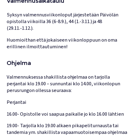
Valmennusaikataulu
Syksyn valmennusviikonloput järjestetään Päivölän
opistolla viikoilla 36 (6-8.9.), 44 (1.-3.11.) ja 48
(29.11.-1.12.).
Huomioithan että jokaiseen viikonloppuun on oma
erillinen ilmoittautuminen!
Ohjelma
Valmennuksessa shakillista ohjelmaa on tarjolla
perjantai klo 19.00 – sunnuntai klo 14.00, viikonlopun
perusrungon ollessa seuraava:
Perjantai
16.00- Opistolle voi saapua paikalle jo klo 16.00 lähtien
19.00- Tarjolla klo 19.00 alkaen pikapeliturnausta tai
tandemia ym. shakillista vapaamuotoisempaa ohjelmaa