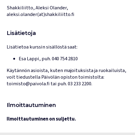
Shakkiliitto, Aleksi Olander,
aleksi.olander(at)shakkiliitto.fi
Lisätietoja
Lisätietoa kurssin sisällöstä saat:
Esa Lappi
, puh.
040 754 2810
Käytännön asioista, kuten majoituksista ja ruokailuista,
voit tiedustella Päivölän opiston toimistolta:
toimisto@paivola.fi
tai puh.
03 233 2200
.
Ilmoittautuminen
Ilmoittautuminen on suljettu.