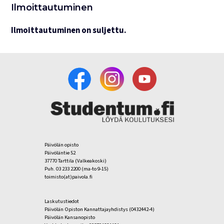
Ilmoittautuminen
Ilmoittautuminen on suljettu.
Päivölän opisto
Päivöläntie 52
37770 Tarttila (Valkeakoski)
Puh. 03 233 2200 (ma-to 9-15)
toimisto(at)paivola.fi
Laskutustiedot
Päivölän Opiston Kannattajayhdistys (0432442-4)
Päivölän Kansanopisto