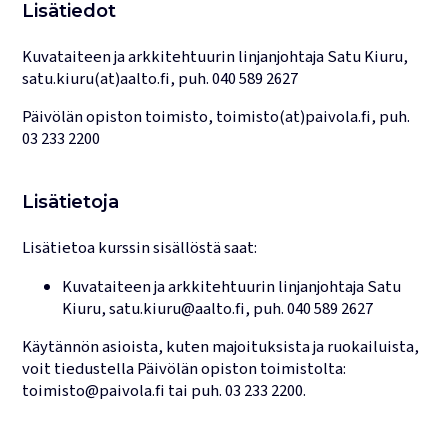
Lisätiedot
Kuvataiteen ja arkkitehtuurin linjanjohtaja Satu Kiuru,
satu.kiuru(at)aalto.fi, puh. 040 589 2627
Päivölän opiston toimisto, toimisto(at)paivola.fi, puh.
03 233 2200
Lisätietoja
Lisätietoa kurssin sisällöstä saat:
Kuvataiteen ja arkkitehtuurin linjanjohtaja
Satu
Kiuru
,
satu.kiuru@aalto.fi
, puh.
040 589 2627
Käytännön asioista, kuten majoituksista ja ruokailuista,
voit tiedustella Päivölän opiston toimistolta:
toimisto@paivola.fi
tai puh.
03 233 2200
.