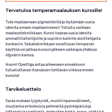
Lukujärjestykset
Tervetuloa temperamaalauksen kurssille!
Tule maalaamaan pigmenteillä ja löytämään uusia
ideoita omaan maalaamiseesi! Tutustu vanhaan
maalaustekniikkaan. Kurssi tarjoaa uusia ideoita
ammattitaiteilijoille ja sopiikin kaikille aloittelijasta
konkariin. Sekatekniikkaan soveltuvan temperan
käyttöä voi jatkaa kurssin jälkeen vaikkapa yhdessä
öljyvärin kanssa.
Huom! Opettaja antaa aiheeseen ennakkoon
tutustuttavan itsenäisen tehtävän viikkoa ennen
kurssia!
Tarvikeluettelo
Varaa mukaan lyijykynät, muistiinpanovälineet,
muutamia erikokoisia pehmeitä pyöreäpäisiä ja
lattapäisiä siveltimiä, mieluiten härkä, orava, näätä tai