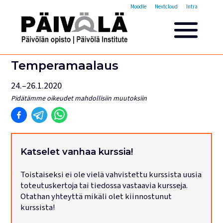
Opistovuosi
Moodle
Nextcloud
Intra
Yleisakatemia
Lyhytkurssit
Päivölän opisto
Temperamaalaus
Miksi valita Päivölän opisto
24.–26.1.2020
Opintomaksut
Pidätämme oikeudet mahdollisiin muutoksiin
Opiskelijatarinoita
Opettajien esittelyt
Yhteystiedot
Tilat ja majoitus
Katselet vanhaa kurssia!
Majoituspalvelut
Toistaiseksi ei ole vielä vahvistettu kurssista uusia
Kokous- ja juhlatilat
toteutuskertoja tai tiedossa vastaavia kursseja.
Tarjoilut ja ruokailut
Otathan yhteyttä mikäli olet kiinnostunut
Leirit
kurssista!
Haku käynnissä