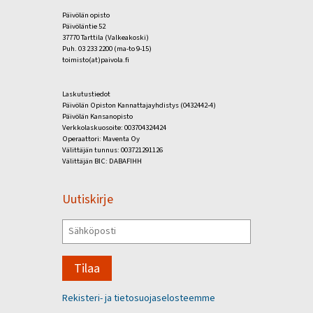
Päivölän opisto
Päivöläntie 52
37770 Tarttila (Valkeakoski)
Puh. 03 233 2200 (ma-to 9-15)
toimisto(at)paivola.fi
Laskutustiedot
Päivölän Opiston Kannattajayhdistys (0432442-4)
Päivölän Kansanopisto
Verkkolaskuosoite: 003704324424
Operaattori: Maventa Oy
Välittäjän tunnus: 003721291126
Välittäjän BIC: DABAFIHH
Uutiskirje
Tilaa
Rekisteri- ja tietosuojaselosteemme