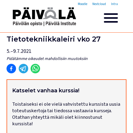
Opistovuosi
Moodle
Nextcloud
Intra
Yleisakatemia
Lyhytkurssit
Päivölän opisto
Tietotekniikkaleiri vko 27
Miksi valita Päivölän opisto
5.–9.7.2021
Opintomaksut
Pidätämme oikeudet mahdollisiin muutoksiin
Opiskelijatarinoita
Opettajien esittelyt
Yhteystiedot
Tilat ja majoitus
Katselet vanhaa kurssia!
Majoituspalvelut
Toistaiseksi ei ole vielä vahvistettu kurssista uusia
Kokous- ja juhlatilat
toteutuskertoja tai tiedossa vastaavia kursseja.
Tarjoilut ja ruokailut
Otathan yhteyttä mikäli olet kiinnostunut
Leirit
kurssista!
Haku käynnissä