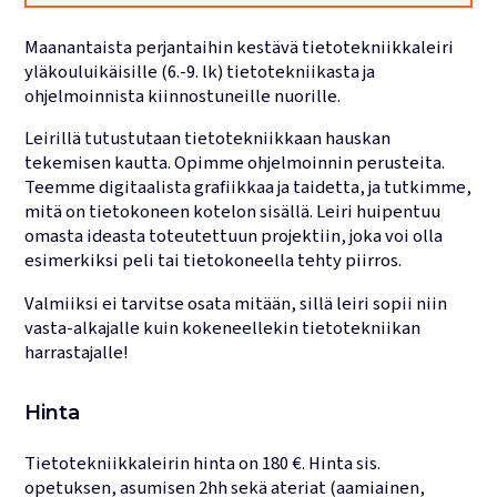
Lukujärjestykset
Maanantaista perjantaihin kestävä tietotekniikkaleiri
yläkouluikäisille (6.-9. lk) tietotekniikasta ja
ohjelmoinnista kiinnostuneille nuorille.
Leirillä tutustutaan tietotekniikkaan hauskan
tekemisen kautta. Opimme ohjelmoinnin perusteita.
Teemme digitaalista grafiikkaa ja taidetta, ja tutkimme,
mitä on tietokoneen kotelon sisällä. Leiri huipentuu
omasta ideasta toteutettuun projektiin, joka voi olla
esimerkiksi peli tai tietokoneella tehty piirros.
Valmiiksi ei tarvitse osata mitään, sillä leiri sopii niin
vasta-alkajalle kuin kokeneellekin tietotekniikan
harrastajalle!
Hinta
Tietotekniikkaleirin hinta on 180 €. Hinta sis.
opetuksen, asumisen 2hh sekä ateriat (aamiainen,