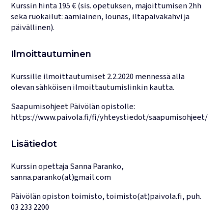
Kurssin hinta 195 € (sis. opetuksen, majoittumisen 2hh
sekä ruokailut: aamiainen, lounas, iltapäiväkahvi ja
päivällinen).
Ilmoittautuminen
Kurssille ilmoittautumiset 2.2.2020 mennessä alla
olevan sähköisen ilmoittautumislinkin kautta.
Saapumisohjeet Päivölän opistolle:
https://www.paivola.fi/fi/yhteystiedot/saapumisohjeet/
Lisätiedot
Kurssin opettaja Sanna Paranko,
sanna.paranko(at)gmail.com
Päivölän opiston toimisto, toimisto(at)paivola.fi, puh.
03 233 2200