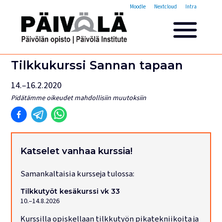
Opistovuosi
Moodle
Nextcloud
Intra
Yleisakatemia
Lyhytkurssit
Päivölän opisto
Tilkkukurssi Sannan tapaan
Miksi valita Päivölän opisto
14.–16.2.2020
Opintomaksut
Pidätämme oikeudet mahdollisiin muutoksiin
Opiskelijatarinoita
Opettajien esittelyt
Yhteystiedot
Tilat ja majoitus
Katselet vanhaa kurssia!
Majoituspalvelut
Samankaltaisia kursseja tulossa:
Kokous- ja juhlatilat
Tarjoilut ja ruokailut
Tilkkutyöt kesäkurssi vk 33
Leirit
10.–14.8.2026
Kurssilla opiskellaan tilkkutyön pikatekniikoita ja
Haku käynnissä