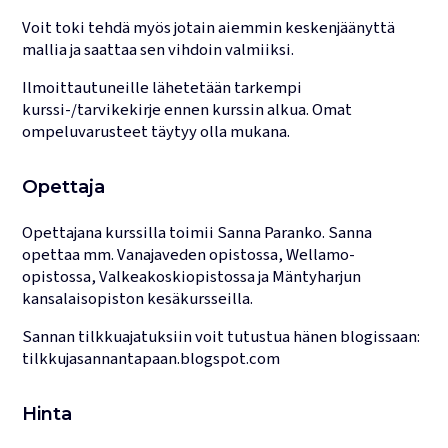
Voit toki tehdä myös jotain aiemmin keskenjäänyttä
mallia ja saattaa sen vihdoin valmiiksi.
Ilmoittautuneille lähetetään tarkempi
kurssi-/tarvikekirje ennen kurssin alkua. Omat
ompeluvarusteet täytyy olla mukana.
Opettaja
Opettajana kurssilla toimii Sanna Paranko. Sanna
opettaa mm. Vanajaveden opistossa, Wellamo-
opistossa, Valkeakoskiopistossa ja Mäntyharjun
kansalaisopiston kesäkursseilla.
Sannan tilkkuajatuksiin voit tutustua hänen blogissaan:
tilkkujasannantapaan.blogspot.com
Hinta