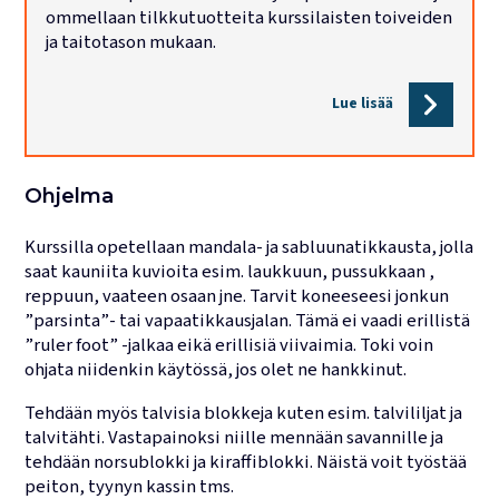
ommellaan tilkkutuotteita kurssilaisten toiveiden
Lukujärjestykset
ja taitotason mukaan.
Lue lisää
Ohjelma
Kurssilla opetellaan mandala- ja sabluunatikkausta, jolla
saat kauniita kuvioita esim. laukkuun, pussukkaan ,
reppuun, vaateen osaan jne. Tarvit koneeseesi jonkun
”parsinta”- tai vapaatikkausjalan. Tämä ei vaadi erillistä
”ruler foot” -jalkaa eikä erillisiä viivaimia. Toki voin
ohjata niidenkin käytössä, jos olet ne hankkinut.
Tehdään myös talvisia blokkeja kuten esim. talvililjat ja
talvitähti. Vastapainoksi niille mennään savannille ja
tehdään norsublokki ja kiraffiblokki. Näistä voit työstää
peiton, tyynyn kassin tms.