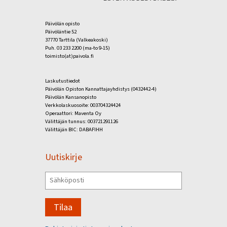
Päivölän opisto
Päivöläntie 52
37770 Tarttila (Valkeakoski)
Puh. 03 233 2200 (ma-to 9-15)
toimisto(at)paivola.fi
Laskutustiedot
Päivölän Opiston Kannattajayhdistys (0432442-4)
Päivölän Kansanopisto
Verkkolaskuosoite: 003704324424
Operaattori: Maventa Oy
Välittäjän tunnus: 003721291126
Välittäjän BIC: DABAFIHH
Uutiskirje
Tilaa