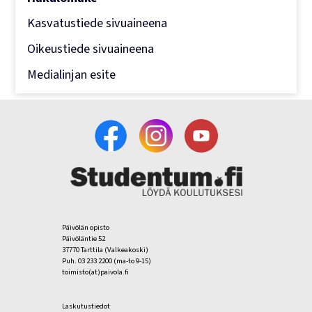
Kasvatustiede sivuaineena
Oikeustiede sivuaineena
Medialinjan esite
Päivölän opisto
Päivöläntie 52
37770 Tarttila (Valkeakoski)
Puh. 03 233 2200 (ma-to 9-15)
toimisto(at)paivola.fi
Laskutustiedot