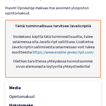
Huom! Opiskelija maksaa itse avoimen yliopiston
Lukujärjestykset
opintomaksut.
Tämä toiminnallisuus tarvitsee JavaScriptiä
Voidaksesi käyttä tätä toiminnallisuutta, tulee
selaimessa olla JavaScript sallittuna. Lisätietoa
JavaScriptin sallimisesta selaimessasi voit lukea
osoitteesta
https://www.enable-javascript.com/
.
Olethan tarvittessa yhteydessä toimistoomme
sivun alareunasta löytyvillä yhteystiedoilla!
Media
Opintomaksut
Hakulomake