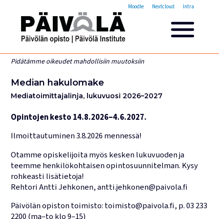
Opistovuosi
Moodle
Nextcloud
Intra
Yleisakatemia
Lyhytkurssit
Päivölän opisto
Pidätämme oikeudet mahdollisiin muutoksiin
Miksi valita Päivölän opisto
Median hakulomake
Opintomaksut
Mediatoimittajalinja, lukuvuosi 2026–2027
Opiskelijatarinoita
Opettajien esittelyt
Opintojen kesto 14.8.2026–4.6.2027.
Yhteystiedot
Ilmoittautuminen 3.8.2026 mennessä!
Tilat ja majoitus
Otamme opiskelijoita myös kesken lukuvuoden ja
Majoituspalvelut
teemme henkilökohtaisen opintosuunnitelman. Kysy
Kokous- ja juhlatilat
rohkeasti lisätietoja!
Tarjoilut ja ruokailut
Rehtori Antti Jehkonen, antti.jehkonen@paivola.fi
Leirit
Päivölän opiston toimisto: toimisto@paivola.fi, p. 03 233
2200 (ma–to klo 9–15)
Haku käynnissä